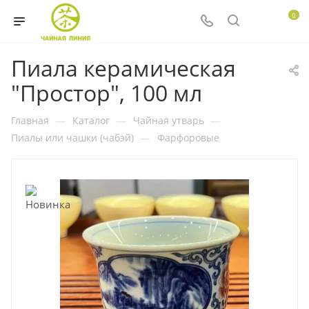
0
Пиала керамическая
"Простор", 100 мл
Главная
—
Каталог
—
Чайная утварь
—
Пиалы или чашки (чабэй)
—
Фарфоровые