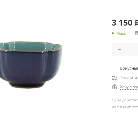
3 150
Мало
Бонусный
Рассчита
Хочу в по
Цена действит
цен в рознич