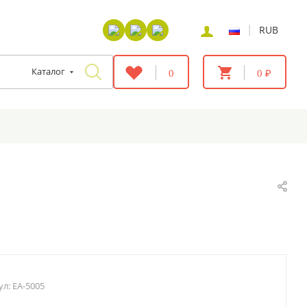
|
RUB
Каталог
0
0 ₽
ул:
EA-5005