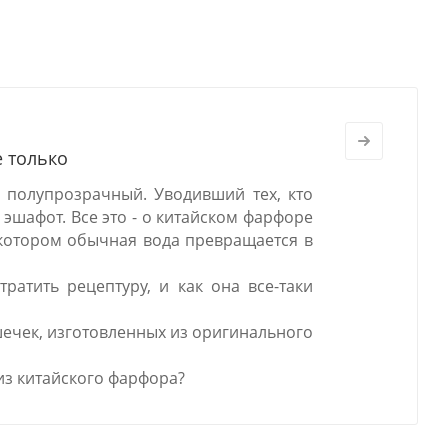
е только
 полупрозрачный. Уводивший тех, кто
 эшафот. Все это - о китайском фарфоре
в котором обычная вода превращается в
ратить рецептуру, и как она все-таки
шечек, изготовленных из оригинального
из китайского фарфора?