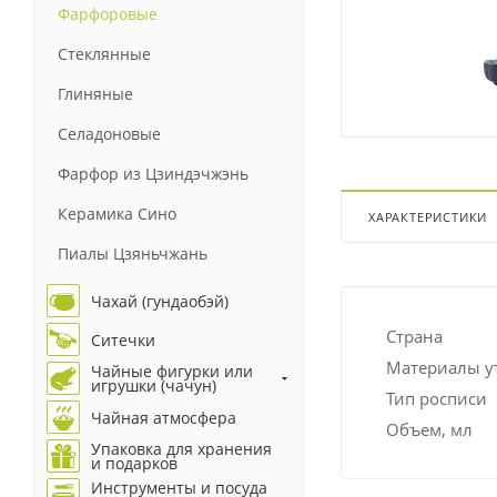
Фарфоровые
Стеклянные
Глиняные
Селадоновые
Фарфор из Цзиндэчжэнь
Керамика Сино
ХАРАКТЕРИСТИКИ
Пиалы Цзяньчжань
Чахай (гундаобэй)
Страна
Ситечки
Материалы у
Чайные фигурки или
игрушки (чачун)
Тип росписи
Чайная атмосфера
Объем, мл
Упаковка для хранения
и подарков
Инструменты и посуда