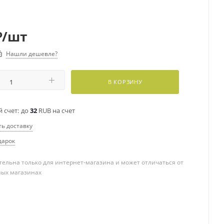
₽
/шт
Нашли дешевле?
В КОРЗИНУ
 счет:
до
32
RUB на счет
ть доставку
дарок
ельна только для интернет-магазина и может отличаться от
ных магазинах