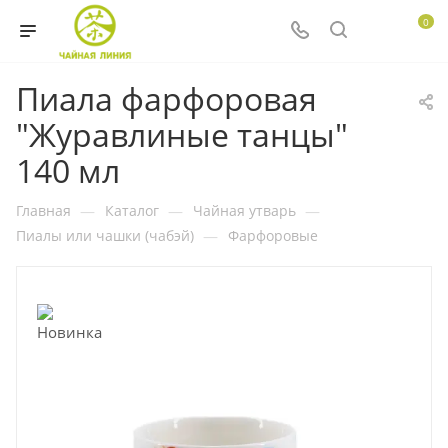
0
Пиала фарфоровая
"Журавлиные танцы"
140 мл
Главная
—
Каталог
—
Чайная утварь
—
Пиалы или чашки (чабэй)
—
Фарфоровые