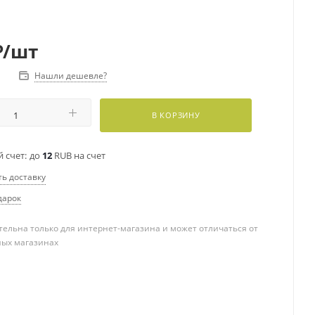
₽
/шт
Нашли дешевле?
В КОРЗИНУ
 счет:
до
12
RUB на счет
ть доставку
дарок
ельна только для интернет-магазина и может отличаться от
ных магазинах