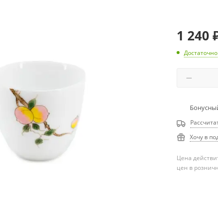
1 240
Достаточно
Бонусный
Рассчита
Хочу в по
Цена действит
цен в рознич