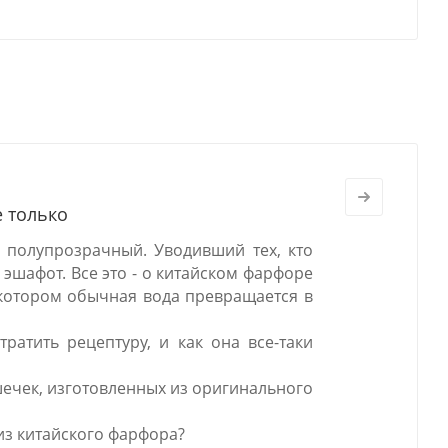
е только
 полупрозрачный. Уводивший тех, кто
 эшафот. Все это - о китайском фарфоре
в котором обычная вода превращается в
ратить рецептуру, и как она все-таки
шечек, изготовленных из оригинального
из китайского фарфора?