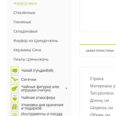
Фарфоровые
Стеклянные
Глиняные
Селадоновые
Фарфор из Цзиндэчжэнь
Керамика Сино
ХАРАКТЕРИСТИКИ
Пиалы Цзяньчжань
Чахай (гундаобэй)
Страна
Ситечки
Материалы у
Чайные фигурки или
игрушки (чачун)
Тип росписи
Чайная атмосфера
Длина, см
Упаковка для хранения
Ширина, см
и подарков
Инструменты и посуда
Объем, мл