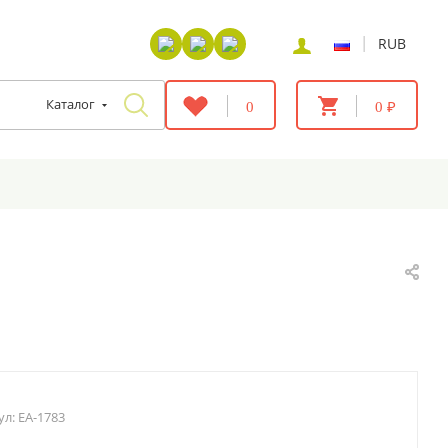
|
RUB
Каталог
0
0 ₽
.
ул:
EA-1783