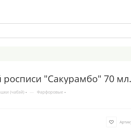
росписи "Сакурамбо" 70 мл
шки (чабэй)
—
Фарфоровые
Артик