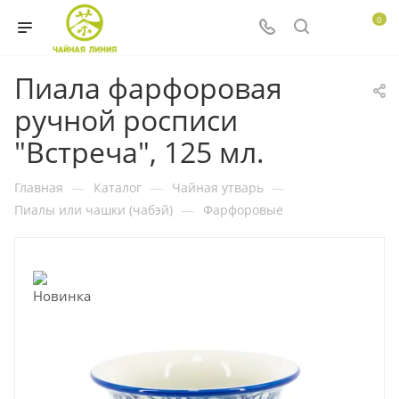
0
Пиала фарфоровая
ручной росписи
"Встреча", 125 мл.
Главная
—
Каталог
—
Чайная утварь
—
Пиалы или чашки (чабэй)
—
Фарфоровые