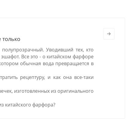
е только
 полупрозрачный. Уводивший тех, кто
 эшафот. Все это - о китайском фарфоре
в котором обычная вода превращается в
ратить рецептуру, и как она все-таки
шечек, изготовленных из оригинального
из китайского фарфора?