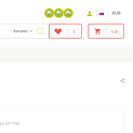
|
RUB
Каталог
0
0 ₽
ул:
EA-1156