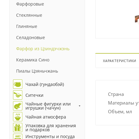
Фарфоровые
Стеклянные
Глиняные
Селадоновые
Фарфор из Цзиндэчжэнь
Керамика Сино
ХАРАКТЕРИСТИКИ
Пиалы Цзяньчжань
Чахай (гундаобэй)
Страна
Ситечки
Материалы у
Чайные фигурки или
игрушки (чачун)
Объем, мл
Чайная атмосфера
Упаковка для хранения
и подарков
Инструменты и посуда