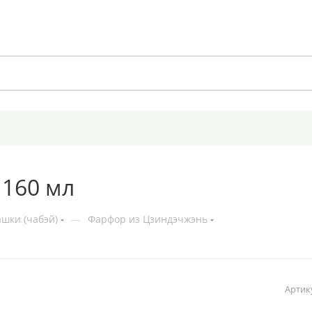
 160 мл
шки (чабэй)
—
Фарфор из Цзиндэчжэнь
Артик