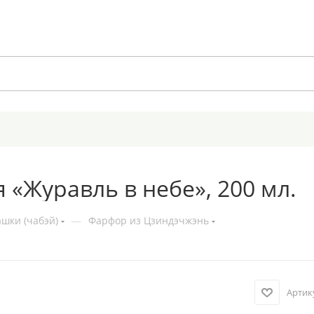
 «Журавль в небе», 200 мл.
шки (чабэй)
—
Фарфор из Цзиндэчжэнь
Артик