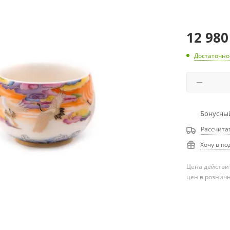
12 980
Достаточно
Бонусный
Рассчита
Хочу в по
Цена действит
цен в рознич