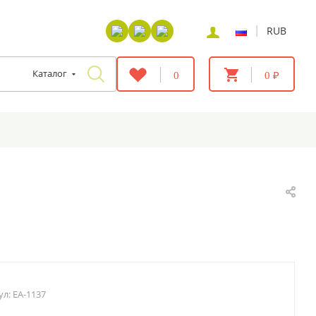
|
RUB
Каталог
0
0 ₽
ул:
EA-1137