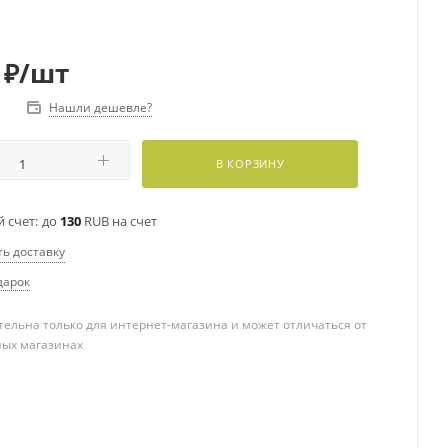
₽
/шт
Нашли дешевле?
В КОРЗИНУ
 счет:
до
130
RUB на счет
ть доставку
дарок
ельна только для интернет-магазина и может отличаться от
ных магазинах