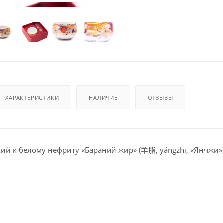
ХАРАКТЕРИСТИКИ
НАЛИЧИЕ
ОТЗЫВЫ
ий к белому нефриту «Бараний жир» (羊脂, yángzhī, «Янчжи»)