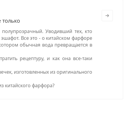
е только
 полупрозрачный. Уводивший тех, кто
 эшафот. Все это - о китайском фарфоре
в котором обычная вода превращается в
ратить рецептуру, и как она все-таки
шечек, изготовленных из оригинального
из китайского фарфора?