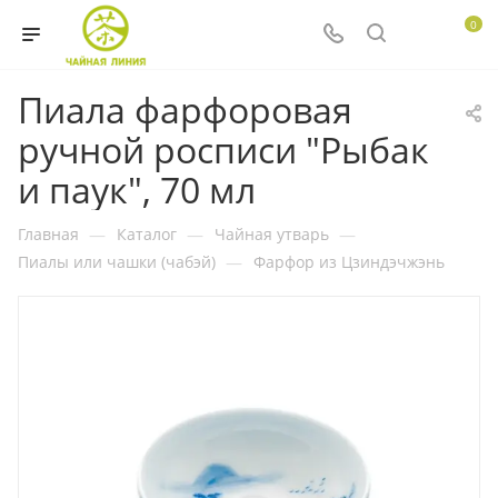
0
Пиала фарфоровая
ручной росписи "Рыбак
и паук", 70 мл
Главная
—
Каталог
—
Чайная утварь
—
Пиалы или чашки (чабэй)
—
Фарфор из Цзиндэчжэнь