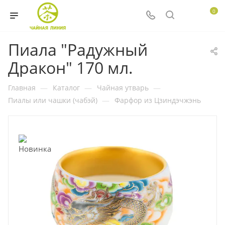
0
Пиала "Радужный
Дракон" 170 мл.
Главная
—
Каталог
—
Чайная утварь
—
Пиалы или чашки (чабэй)
—
Фарфор из Цзиндэчжэнь