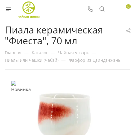
0
Пиала керамическая
"Фиеста", 70 мл
Главная
—
Каталог
—
Чайная утварь
—
Пиалы или чашки (чабэй)
—
Фарфор из Цзиндэчжэнь