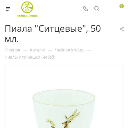
0
Пиала "Ситцевые", 50
мл.
Главная
—
Каталог
—
Чайная утварь
—
Пиалы или чашки (чабэй)