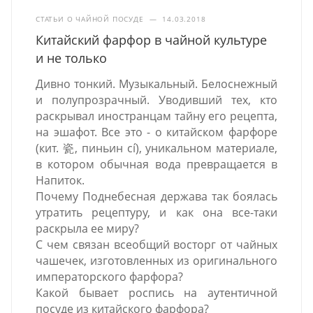
СТАТЬИ О ЧАЙНОЙ ПОСУДЕ
—
14.03.2018
Китайский фарфор в чайной культуре
и не только
Дивно тонкий. Музыкальный. Белоснежный
и полупрозрачный. Уводивший тех, кто
раскрывал иностранцам тайну его рецепта,
на эшафот. Все это - о китайском фарфоре
(кит. 瓷, пиньин cí), уникальном материале,
в котором обычная вода превращается в
Напиток.
Почему Поднебесная держава так боялась
утратить рецептуру, и как она все-таки
раскрыла ее миру?
С чем связан всеобщий восторг от чайных
чашечек, изготовленных из оригинального
императорского фарфора?
Какой бывает роспись на аутентичной
посуде из китайского фарфора?