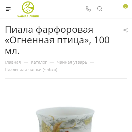
0
Пиала фарфоровая
«Огненная птица», 100
мл.
Главная
—
Каталог
—
Чайная утварь
—
Пиалы или чашки (чабэй)