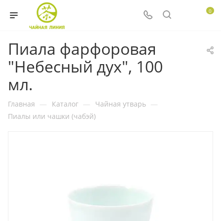
0
Пиала фарфоровая
"Небесный дух", 100
мл.
Главная
—
Каталог
—
Чайная утварь
—
Пиалы или чашки (чабэй)