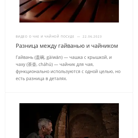
ВИДЕО О ЧАЕ И ЧАЙНОЙ ПОСУДЕ
—
22.06.2023
Разница между гайванью и чайником
Гайвань (盖碗, gàiwǎn) — чашка с крышкой, и
чаху (茶壶, cháhú) — чайник для чая,
функционально используются с одной целью, но
есть разница в деталях.