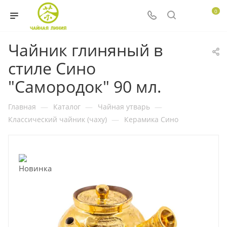
0
Чайник глиняный в
стиле Сино
"Самородок" 90 мл.
Главная
—
Каталог
—
Чайная утварь
—
Классический чайник (чаху)
—
Керамика Сино