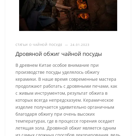
СТАТЬИ О ЧАЙНОЙ ПОСУДЕ
—
24.01.2023
Дровяной обжиг чайной посуды
В древнем Китае особое внимание при
производстве посуды уделялось обжигу
керамики. В наше время современные мастера
продолжают работать с дровяными печами, как
с живым инструментом, результат обжига в
которых всегда непредсказуем. Керамическое
изделие получается удивительно органичным
благодаря обжигу при очень высоких
температурах, где в процессе горения оседает
летящая зола. Дровяной обжиг является одним
из самых сложных способов декорирования, ведь