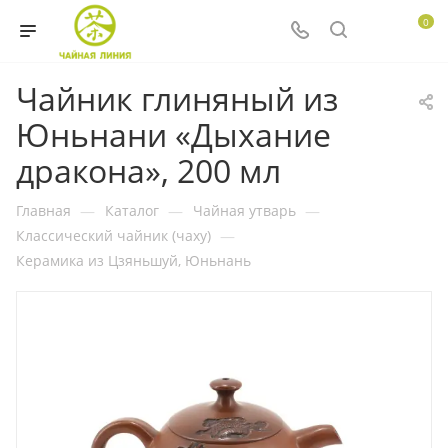
0
Чайник глиняный из
Юньнани «Дыхание
дракона», 200 мл
Главная
—
Каталог
—
Чайная утварь
—
Классический чайник (чаху)
—
Керамика из Цзяньшуй, Юньнань