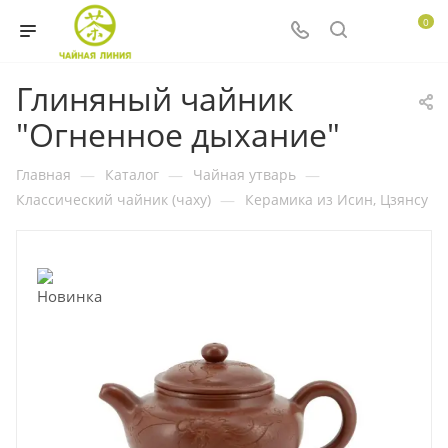
0
Глиняный чайник
"Огненное дыхание"
Главная
—
Каталог
—
Чайная утварь
—
Классический чайник (чаху)
—
Керамика из Исин, Цзянсу