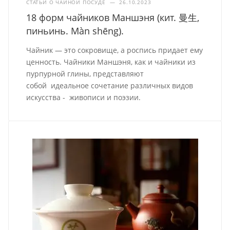
СТАТЬИ О ЧАЙНОЙ ПОСУДЕ
—
26.10.2023
18 форм чайников Маншэня (кит. 曼生,
пиньинь. Màn shēng).
Чайник — это сокровище, а роспись придает ему
ценность. Чайники Маншэня, как и чайники из
пурпурной глины, представляют
собой идеальное сочетание различных видов
искусства - живописи и поэзии.