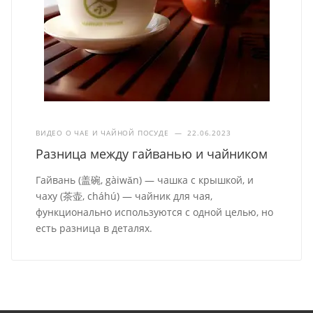
ВИДЕО О ЧАЕ И ЧАЙНОЙ ПОСУДЕ
—
22.06.2023
Разница между гайванью и чайником
Гайвань (盖碗, gàiwǎn) — чашка с крышкой, и
чаху (茶壶, cháhú) — чайник для чая,
функционально используются с одной целью, но
есть разница в деталях.