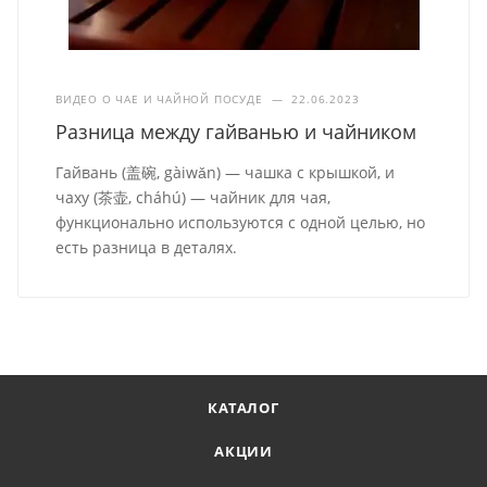
ВИДЕО О ЧАЕ И ЧАЙНОЙ ПОСУДЕ
—
22.06.2023
Разница между гайванью и чайником
Гайвань (盖碗, gàiwǎn) — чашка с крышкой, и
чаху (茶壶, cháhú) — чайник для чая,
функционально используются с одной целью, но
есть разница в деталях.
КАТАЛОГ
АКЦИИ