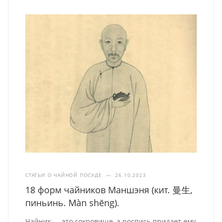
СТАТЬИ О ЧАЙНОЙ ПОСУДЕ
—
26.10.2023
18 форм чайников Маншэня (кит. 曼生,
пиньинь. Màn shēng).
Чайник — это сокровище, а роспись придает ему