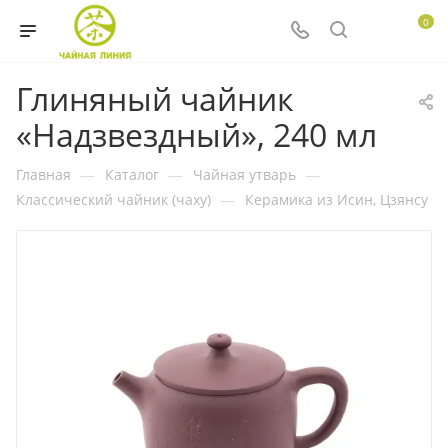
0
Глиняный чайник
«Надзвездный», 240 мл
Главная
—
Каталог
—
Чайная утварь
—
Классический чайник (чаху)
—
Керамика из Исин, Цзянсу