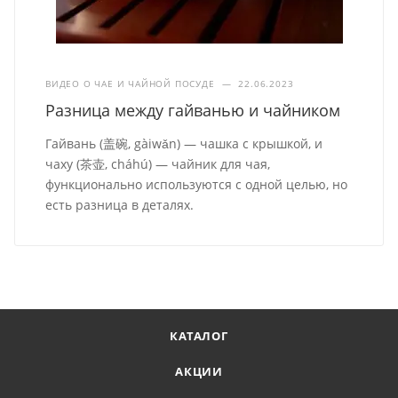
ВИДЕО О ЧАЕ И ЧАЙНОЙ ПОСУДЕ
—
22.06.2023
Разница между гайванью и чайником
Гайвань (盖碗, gàiwǎn) — чашка с крышкой, и
чаху (茶壶, cháhú) — чайник для чая,
функционально используются с одной целью, но
есть разница в деталях.
КАТАЛОГ
АКЦИИ