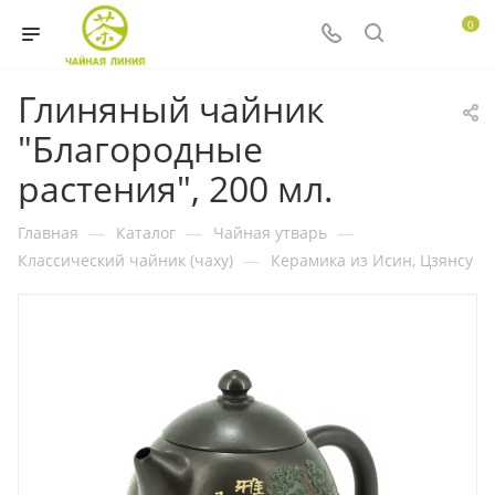
0
Глиняный чайник
"Благородные
растения", 200 мл.
Главная
—
Каталог
—
Чайная утварь
—
Классический чайник (чаху)
—
Керамика из Исин, Цзянсу