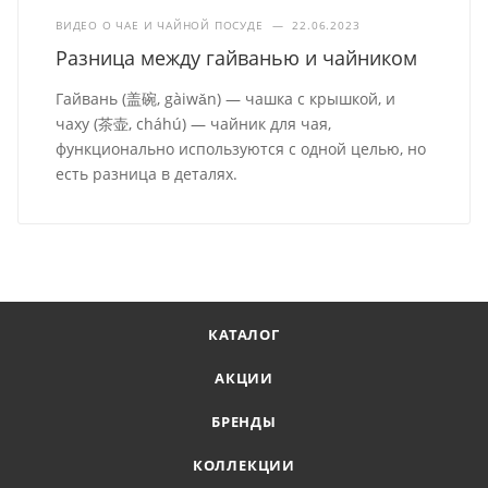
ВИДЕО О ЧАЕ И ЧАЙНОЙ ПОСУДЕ
—
22.06.2023
Разница между гайванью и чайником
Гайвань (盖碗, gàiwǎn) — чашка с крышкой, и
чаху (茶壶, cháhú) — чайник для чая,
функционально используются с одной целью, но
есть разница в деталях.
КАТАЛОГ
АКЦИИ
БРЕНДЫ
КОЛЛЕКЦИИ