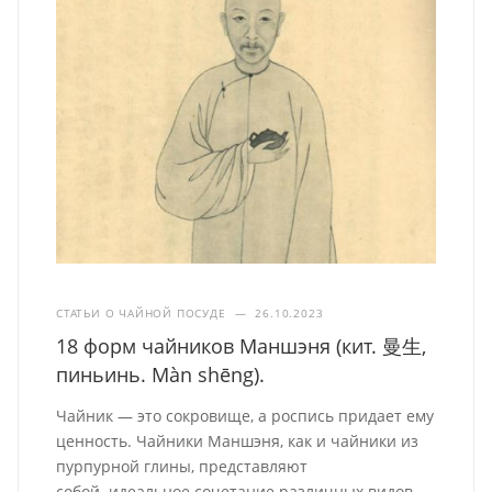
СТАТЬИ О ЧАЙНОЙ ПОСУДЕ
—
26.10.2023
18 форм чайников Маншэня (кит. 曼生,
пиньинь. Màn shēng).
Чайник — это сокровище, а роспись придает ему
ценность. Чайники Маншэня, как и чайники из
пурпурной глины, представляют
собой идеальное сочетание различных видов