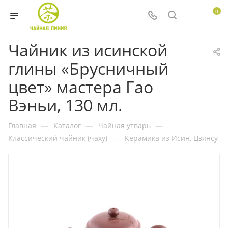
0
Чайник из исинской
глины «Брусничный
цвет» мастера Гао
Вэньи, 130 мл.
Главная
—
Каталог
—
Чайная утварь
—
Классический чайник (чаху)
—
Керамика из Исин, Цзянсу