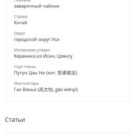
заварочный чайник
Страна
Китай
Округ
городской округ Уси
Материалы утвари
Керамика из Исин, Цзянсу
Сорт глины
Путун Цзы Ни (кит. 普通紫泥)
Имя мастера
Гао Вэньи (高文怡, gāo wényí)
Статьи