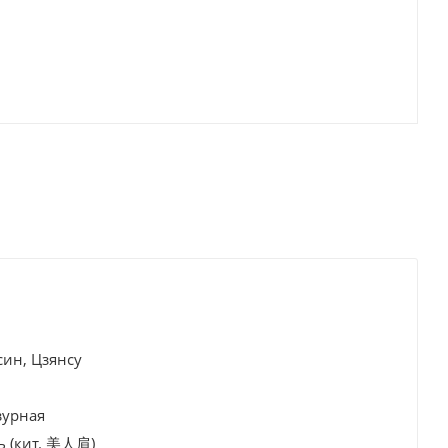
син, Цзянсу
зурная
ь (кит. 美人肩)