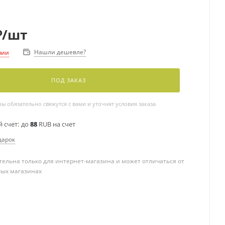
₽
/шт
Нашли дешевле?
чии
ПОД ЗАКАЗ
 обязательно свяжутся с вами и уточнят условия заказа
 счет:
до
88
RUB на счет
дарок
ельна только для интернет-магазина и может отличаться от
ных магазинах