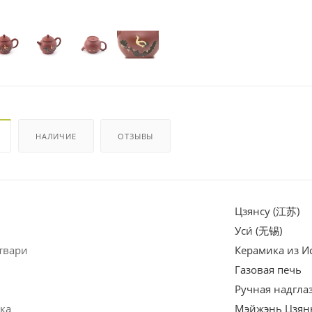
НАЛИЧИЕ
ОТЗЫВЫ
Цзянсу (江苏)
Уси́ (无锡)
твари
Керамика из И
Газовая печь
Ручная надгла
ка
Мэйжэнь Цзян