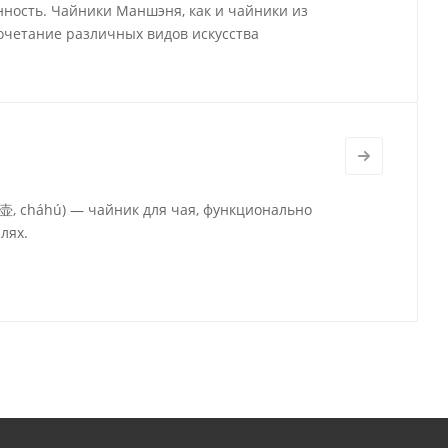
нность. Чайники Маншэня, как и чайники из
очетание различных видов искусства
茶壶, cháhú) — чайник для чая, функционально
лях.