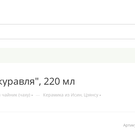
уравля", 220 мл
 чайник (чаху)
—
Керамика из Исин, Цзянсу
Артик