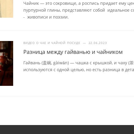
Чайник — это сокровище, а роспись придает ему це
пурпурной глины, представляют собой идеальное с
- живописи и поэзии.
ВИДЕО О ЧАЕ И ЧАЙНОЙ ПОСУДЕ
—
22.06.2023
Разница между гайванью и чайником
Гайвань (盖碗, gàiwǎn) — чашка с крышкой, и чаху (
используются с одной целью, но есть разница в дета