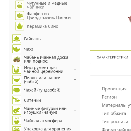
Чугунные и медные
чайники
Фарфор из
Цзиндэчжэнь, Цзянси
Керамика Сино
Гайвань
Чахэ
Чабань (чайная доска
ХАРАКТЕРИСТИКИ
или поднос)
Инструмент для
чайной церемонии
Пиалы или чашки
(чабэй)
Провинция
Чахай (гундаобэй)
Регион
Ситечки
Материалы у
Чайные фигурки или
игрушки (чачун)
Тип обжига
Чайная атмосфера
Тип росписи
Упаковка для хранения
Форма чайни