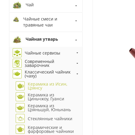
Чай
Чайные смеси и
травяные чаи
Чайная утварь
Чайные сервизы
Современный
заварочник
Классический чайник
(чаху)
Керамика из Исин,
Цзянсу
Керамика из
Циньчжоу, Гуанси
Керамика из
Цзяньшуй, Юньнань
Стеклянные чайники
Керамические и
фарфоровые чайники