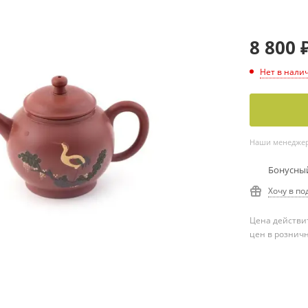
8 800
Нет в нали
Наши менеджеры
Бонусный
Хочу в по
Цена действит
цен в рознич