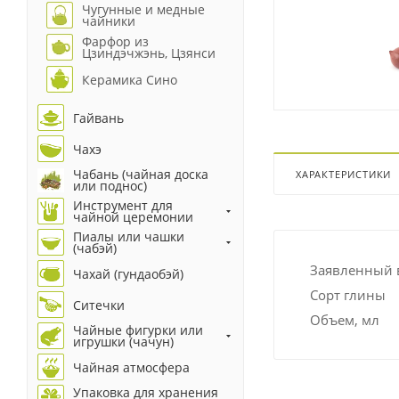
Чугунные и медные
чайники
Фарфор из
Цзиндэчжэнь, Цзянси
Керамика Сино
Гайвань
Чахэ
Чабань (чайная доска
ХАРАКТЕРИСТИКИ
или поднос)
Инструмент для
чайной церемонии
Пиалы или чашки
(чабэй)
Заявленный в
Чахай (гундаобэй)
Сорт глины
Ситечки
Объем, мл
Чайные фигурки или
игрушки (чачун)
Чайная атмосфера
Упаковка для хранения