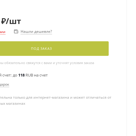
₽
/шт
Нашли дешевле?
чии
ПОД ЗАКАЗ
 обязательно свяжутся с вами и уточнят условия заказа
 счет:
до
118
RUB на счет
дарок
ельна только для интернет-магазина и может отличаться от
ных магазинах