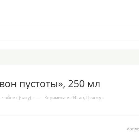
вон пустоты», 250 мл
 чайник (чаху)
—
Керамика из Исин, Цзянсу
Артик