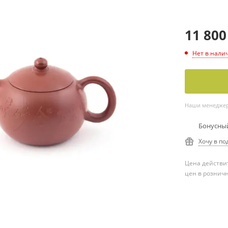
11 800
Нет в нали
Наши менеджеры
Бонусный
Хочу в по
Цена действит
цен в рознич