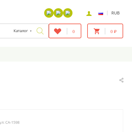
|
RUB
Каталог
0
0 ₽
ул:
CA-1598