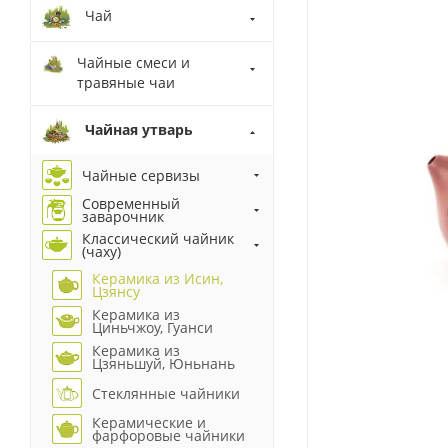
Чай
Чайные смеси и
травяные чаи
Чайная утварь
Чайные сервизы
Современный
заварочник
Классический чайник
(чаху)
Керамика из Исин,
Цзянсу
Керамика из
Циньчжоу, Гуанси
Керамика из
Цзяньшуй, Юньнань
Стеклянные чайники
Керамические и
фарфоровые чайники