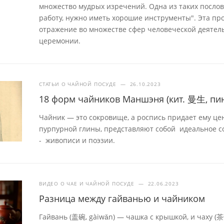
множество мудрых изречений. Одна из таких посло
работу, нужно иметь хорошие инструменты". Эта про
отражение во множестве сфер человеческой деятель
церемонии.
СТАТЬИ О ЧАЙНОЙ ПОСУДЕ
—
26.10.2023
18 форм чайников Маншэня (кит. 曼生, пин
Чайник — это сокровище, а роспись придает ему це
пурпурной глины, представляют собой идеальное с
- живописи и поэзии.
ВИДЕО О ЧАЕ И ЧАЙНОЙ ПОСУДЕ
—
22.06.2023
Разница между гайванью и чайником
Гайвань (盖碗, gàiwǎn) — чашка с крышкой, и чаху (