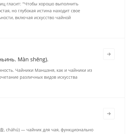
виц гласит: "Чтобы хорошо выполнить
стая, но глубокая истина находит свое
ности, включая искусство чайной
ьинь. Màn shēng).
нность. Чайники Маншэня, как и чайники из
очетание различных видов искусства
茶壶, cháhú) — чайник для чая, функционально