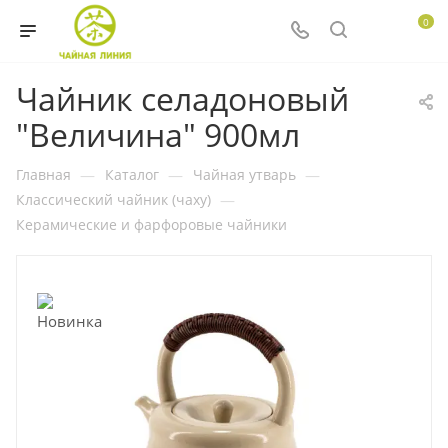
0
Чайник селадоновый
"Величина" 900мл
Главная
—
Каталог
—
Чайная утварь
—
Классический чайник (чаху)
—
Керамические и фарфоровые чайники