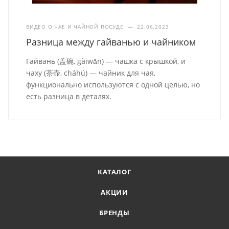
ВИДЕО О ЧАЕ И ЧАЙНОЙ ПОСУДЕ
—
22.06.2023
Разница между гайванью и чайником
Гайвань (盖碗, gàiwǎn) — чашка с крышкой, и
чаху (茶壶, cháhú) — чайник для чая,
функционально используются с одной целью, но
есть разница в деталях.
КАТАЛОГ
АКЦИИ
БРЕНДЫ