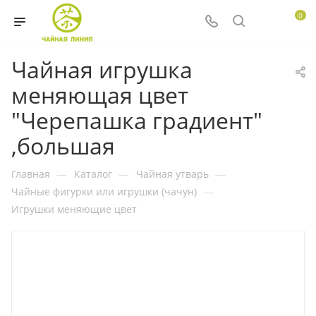
0
Чайная игрушка
меняющая цвет
"Черепашка градиент"
,большая
Главная
—
Каталог
—
Чайная утварь
—
Чайные фигурки или игрушки (чачун)
—
Игрушки меняющие цвет