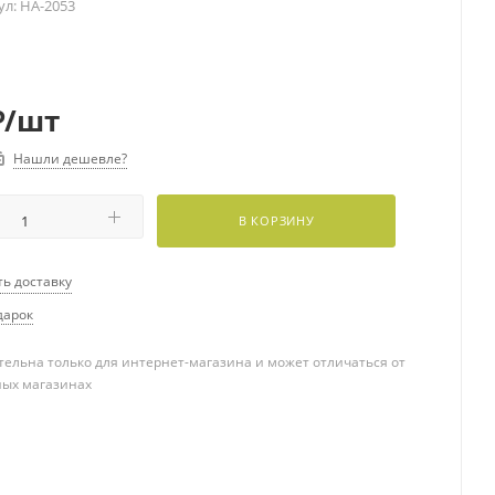
ул:
HA-2053
₽
/шт
Нашли дешевле?
В КОРЗИНУ
ть доставку
дарок
ельна только для интернет-магазина и может отличаться от
ных магазинах