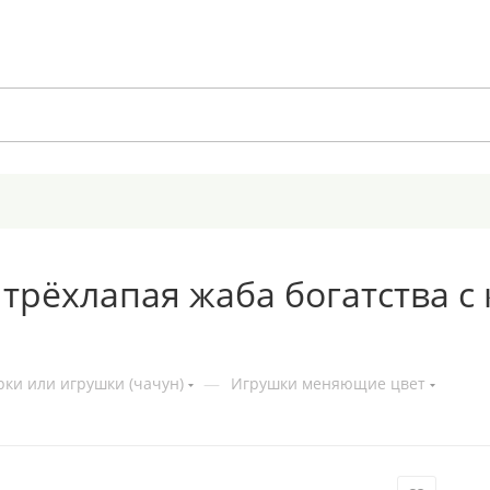
трёхлапая жаба богатства с
ки или игрушки (чачун)
—
Игрушки меняющие цвет