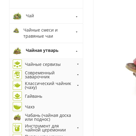
Чай
Чайные смеси и
травяные чаи
Чайная утварь
Чайные сервизы
Современный
заварочник
Классический чайник
(чаху)
Гайвань
Чахэ
Чабань (чайная доска
или поднос)
Инструмент для
чайной церемонии