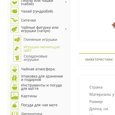
Пиалы или чашки
(чабэй)
Чахай (гундаобэй)
Ситечки
Чайные фигурки или
игрушки (чачун)
Глиняные игрушки
Игрушки меняющие
цвет
Селадоновые
игрушки
ХАРАКТЕРИСТИКИ
Чайная атмосфера
Упаковка для хранения
и подарков
Инструменты и посуда
Страна
для маття
Материалы у
Картины
Размер
Посуда для чая мате
Длина, см
Литература