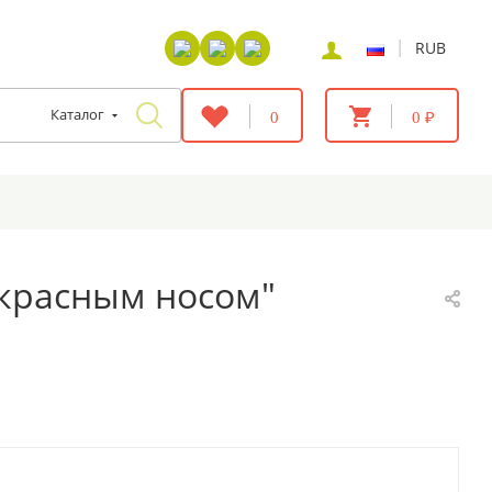
|
RUB
Каталог
0
0 ₽
 красным носом"