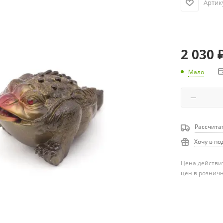
Артик
2 030
Мало
Рассчита
Хочу в по
Цена действит
цен в рознич