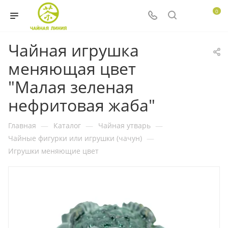
0
Чайная игрушка
меняющая цвет
"Малая зеленая
нефритовая жаба"
Главная
—
Каталог
—
Чайная утварь
—
Чайные фигурки или игрушки (чачун)
—
Игрушки меняющие цвет