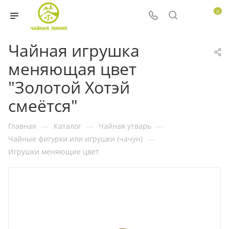
0
Чайная игрушка
меняющая цвет
"Золотой Хотэй
смеётся"
Главная
—
Каталог
—
Чайная утварь
—
Чайные фигурки или игрушки (чачун)
—
Игрушки меняющие цвет