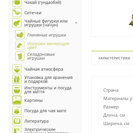
Чахай (гундаобэй)
Ситечки
Чайные фигурки или
игрушки (чачун)
Глиняные игрушки
Игрушки меняющие
цвет
Селадоновые
игрушки
ХАРАКТЕРИСТИКИ
Чайная атмосфера
Упаковка для хранения
и подарков
Инструменты и посуда
Страна
для маття
Материалы у
Картины
Размер
Посуда для чая мате
Длина, см
Литература
Ширина, см
Электрические