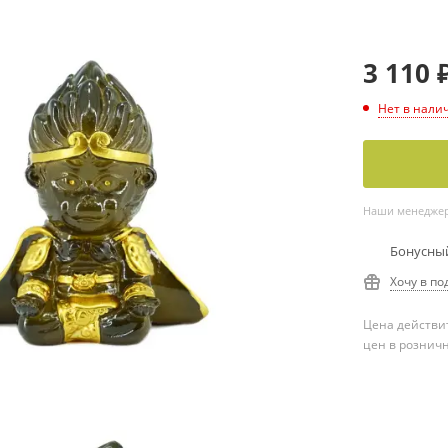
3 110
Нет в нали
Наши менеджеры
Бонусный
Хочу в по
Цена действит
цен в рознич