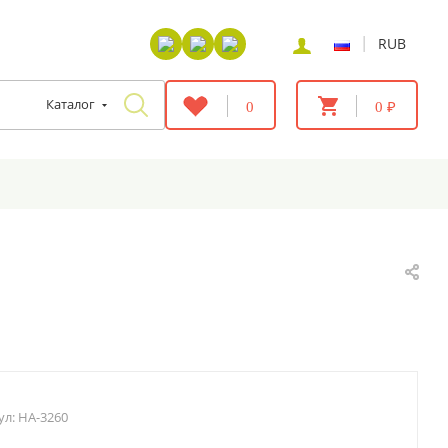
|
RUB
Каталог
0
0 ₽
ул:
HA-3260