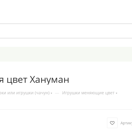
 цвет Хануман
ки или игрушки (чачун)
—
Игрушки меняющие цвет
Артик