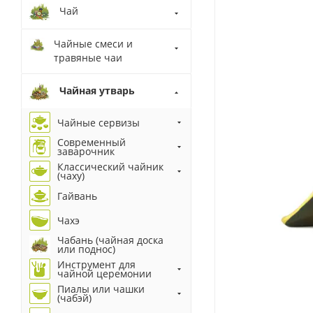
Чай
Чайные смеси и
травяные чаи
Чайная утварь
Чайные сервизы
Современный
заварочник
Классический чайник
(чаху)
Гайвань
Чахэ
Чабань (чайная доска
или поднос)
Инструмент для
чайной церемонии
Пиалы или чашки
(чабэй)