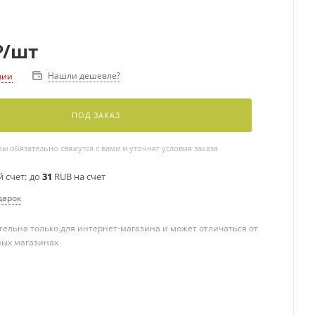
₽
/шт
Нашли дешевле?
чии
ПОД ЗАКАЗ
 обязательно свяжутся с вами и уточнят условия заказа
 счет:
до
31
RUB на счет
дарок
ельна только для интернет-магазина и может отличаться от
ных магазинах