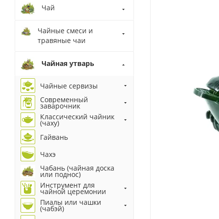
Чай
Чайные смеси и
травяные чаи
Чайная утварь
Чайные сервизы
Современный
заварочник
Классический чайник
(чаху)
Гайвань
Чахэ
Чабань (чайная доска
или поднос)
Инструмент для
чайной церемонии
Пиалы или чашки
(чабэй)