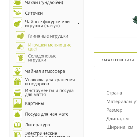
Чахай (гундаобэй)
Ситечки
Чайные фигурки или
игрушки (чачун)
Глиняные игрушки
Игрушки меняющие
цвет
Селадоновые
игрушки
ХАРАКТЕРИСТИКИ
Чайная атмосфера
Упаковка для хранения
и подарков
Инструменты и посуда
Страна
для маття
Материалы у
Картины
Размер
Посуда для чая мате
Длина, см
Литература
Ширина, см
Электрические