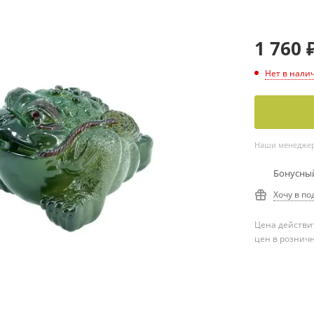
1 760
Нет в нали
Наши менеджеры
Бонусный
Хочу в по
Цена действит
цен в рознич