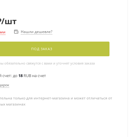
₽
/шт
Нашли дешевле?
чии
ПОД ЗАКАЗ
 обязательно свяжутся с вами и уточнят условия заказа
 счет:
до
18
RUB на счет
дарок
ельна только для интернет-магазина и может отличаться от
ных магазинах