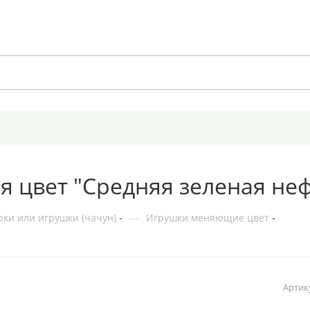
 цвет "Средняя зеленая не
ки или игрушки (чачун)
—
Игрушки меняющие цвет
Артик