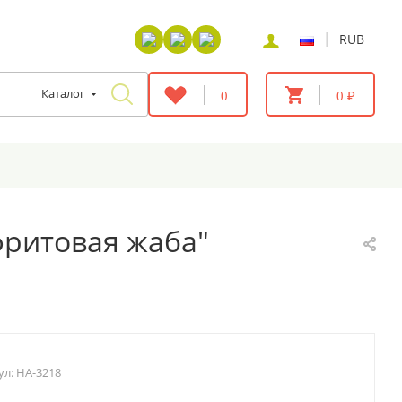
|
RUB
Каталог
0
0 ₽
фритовая жаба"
ул:
HA-3218