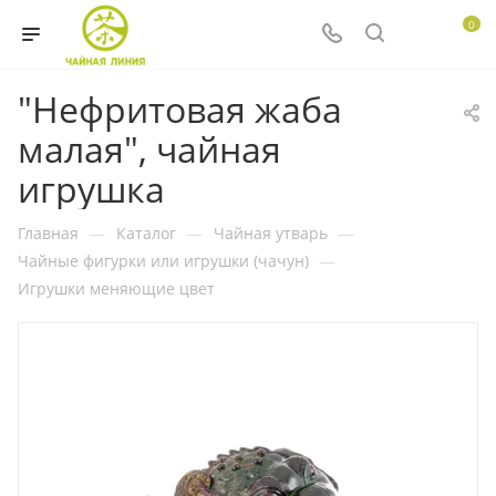
0
"Нефритовая жаба
малая", чайная
игрушка
Главная
—
Каталог
—
Чайная утварь
—
Чайные фигурки или игрушки (чачун)
—
Игрушки меняющие цвет