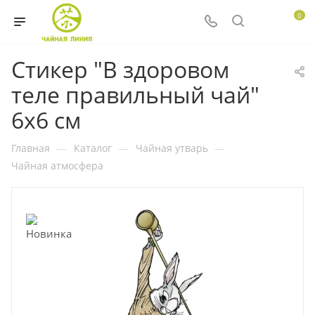
0
Стикер "В здоровом
теле правильный чай"
6х6 см
Главная
—
Каталог
—
Чайная утварь
—
Чайная атмосфера