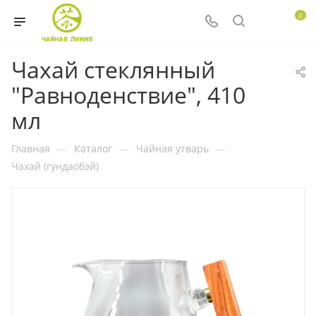
0
Чахай стеклянный
"Равноденствие", 410
мл
Главная
—
Каталог
—
Чайная утварь
—
Чахай (гундаобэй)