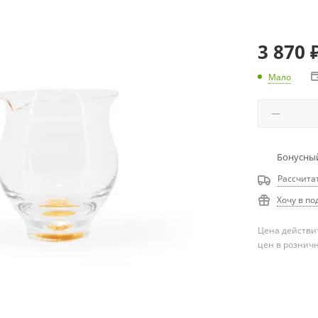
3 870
Мало
Бонусный
Рассчита
Хочу в по
Цена действит
цен в рознич