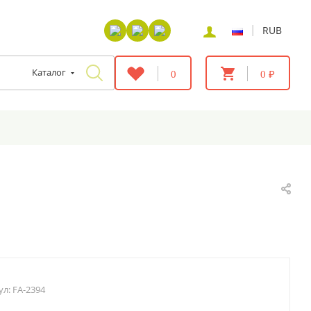
|
RUB
Каталог
0
0 ₽
ул:
FA-2394