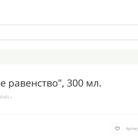
 равенство", 300 мл.
бэй)
Артик