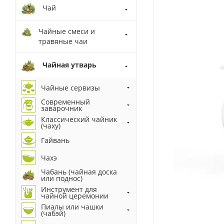
Чай
Чайные смеси и
травяные чаи
Чайная утварь
Чайные сервизы
Современный
заварочник
Классический чайник
(чаху)
Гайвань
Чахэ
Чабань (чайная доска
или поднос)
Инструмент для
чайной церемонии
Пиалы или чашки
(чабэй)