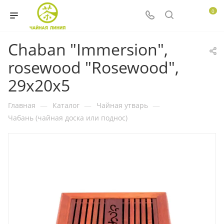
0
Chaban "Immersion",
rosewood "Rosewood",
29x20x5
Главная
—
Каталог
—
Чайная утварь
—
Чабань (чайная доска или поднос)