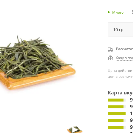
Много
Рассчита
Хочу в по
Цена действит
цен в рознич
Карта вку
9
9
1
9
9