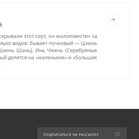
й
скрывали этот сорт, он малоизвестен за
олько видов: бывает почковый — Цзюнь
Цзюнь Шань), Инь Чжень (Серебряные
орый делится на «маленькие» и «большие
.
ПОДПИСАТЬСЯ НА РАССЫЛКУ