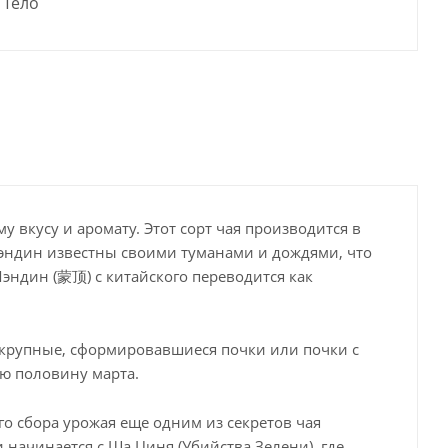
Тело
 вкусу и аромату. Этот сорт чая производится в
Мэндин известны своими туманами и дождями, что
эндин (蒙顶) с китайского переводится как
 крупные, сформировавшиеся почки или почки с
ю половину марта.
 сбора урожая еще одним из секретов чая
 начинается с Ша Циня (Убийства Зелени), где