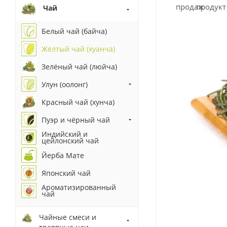
Чай
Белый чай (байча)
Жёлтый чай (хуанча)
Зелёный чай (люйча)
Улун (оолонг)
Красный чай (хунча)
Пуэр и чёрный чай
Индийский и
цейлонский чай
Йерба Мате
Японский чай
Ароматизированный
чай
Чайные смеси и