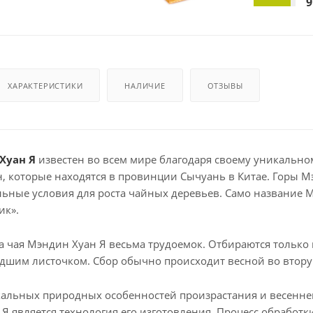
9
ХАРАКТЕРИСТИКИ
НАЛИЧИЕ
ОТЗЫВЫ
Хуан Я
известен во всем мире благодаря своему уникальному
, которые находятся в провинции Сычуань в Китае. Горы 
льные условия для роста чайных деревьев. Само название М
ик».
а чая Мэндин Хуан Я весьма трудоемок. Отбираются только
дшим листочком. Сбор обычно происходит весной во втору
льных природных особенностей произрастания и весеннего
Я является технология его изготовления. Процесс обработки