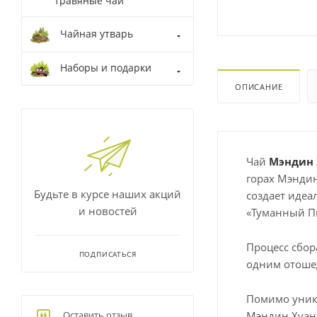
травяные чаи
Чайная утварь
Наборы и подарки
ОПИСАНИЕ
Чай
Мэндин 
горах Мэндин
Будьте в курсе наших акций
создает идеа
и новостей
«Туманный П
Процесс сбор
ПОДПИСАТЬСЯ
одним отоше
Помимо уника
Мэндин Хуан 
Оставить отзыв