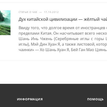
СТАТЬИ О ЧАЕ
—
17.10.2012
Дух китайской цивилизации — жёлтый ча
Ввиду того, что долгое время от иностранцев 
пределами Китая. Он насчитывает всего неск
Шань Инь Чжень (Серебряные иглы с горы 
иглы), Мэй Дин Хуан Я, а также листовой, кот
чаинки» — Хо Шань Хуан Я, Бей Ган Мао Цзянь
ИНФОРМАЦИЯ
ПОМОЩЬ