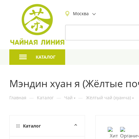
Москва
КАТАЛОГ
Мэндин хуан я (Жёлтые по
Главная
—
Каталог
—
Чай
—
Жёлтый чай (хуанча)
Каталог