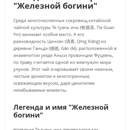
"Железной богини"
Среди многочисленных сокровищ китайской
чайной культуры Те гуань инь (铁观音, Tie Guan
Yin) занимает особое место. А его
разновидность Цинсян (清香, Qīng Xiāng) из
деревни Ганьдэ (感德, Gǎn dé), расположенной в
знаменитом уезде Аньси провинции Фуцзянь,
по праву считается одной из жемчужин мира
улунов. Этот чай очаровывает своим нежным,
чистым ароматом и многогранным,
освежающим вкусом, даря ценителям
незабываемые моменты.
Легенда и имя "Железной
богини"
Название Те гуань инь переводится как