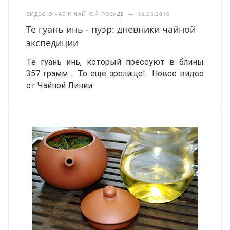
ВИДЕО О ЧАЕ И ЧАЙНОЙ ПОСУДЕ
—
18.06.2016
Те гуань инь - пуэр: дневники чайной
экспедиции
Те гуань инь, который прессуют в блины
357 грамм .. То еще зрелище!..
Новое видео
от Чайной Линии.