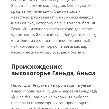
Железная богиня милосердия. Оно окутано
красивыми легендами. Одна из самых
известных рассказывает о набожном чаеводе
(или монахе), которому во сне явилась богиня
Гуань Инь и указала место на горе, где растет
удивительный чайный куст. Найдя его, чаевод
изготовил из его листьев необыкновенный
чай, который с тех пор почитается как дар
небес и носит имя милосердной богини.
Происхождение:
высокогорье Ганьдэ, Аньси
Настоящий Те гуань инь производят в уезде
Аньси (провинция Фуцзянь. Деревня Ганьдэ (感
德, Gǎn dé) – одна из ключевых и наиболее
известных высокогорных зон производства
этого улуна. Чайные плантации здесь