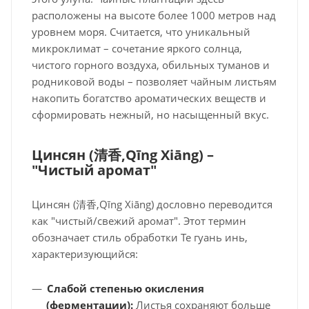
расположены на высоте более 1000 метров над
уровнем моря. Считается, что уникальный
микроклимат – сочетание яркого солнца,
чистого горного воздуха, обильных туманов и
родниковой воды – позволяет чайным листьям
накопить богатство ароматических веществ и
сформировать нежный, но насыщенный вкус.
Цинсян (
清香,
Qīng Xiāng) –
"Чистый аромат"
Цинсян (清香,Qīng Xiāng) дословно переводится
как "чистый/свежий аромат". Этот термин
обозначает стиль обработки Те гуань инь,
характеризующийся:
Слабой степенью окисления
(ферментации):
Листья сохраняют больше