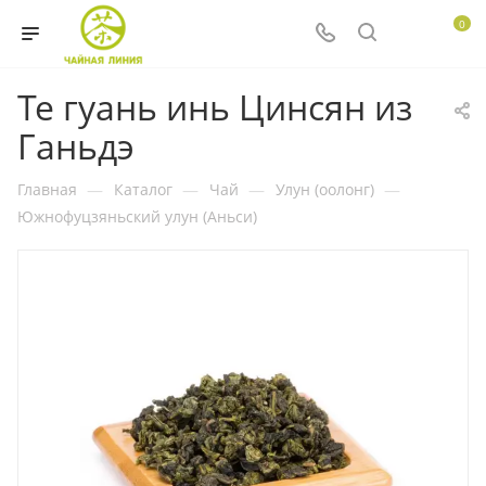
0
Те гуань инь Цинсян из
Ганьдэ
Главная
—
Каталог
—
Чай
—
Улун (оолонг)
—
Южнофуцзяньский улун (Аньси)