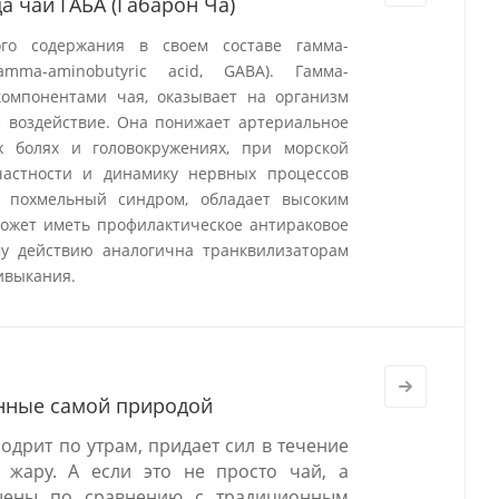
 чай ГАБА (Габарон Ча)
ого содержания в своем составе гамма-
ma-aminobutyric acid, GABA). Гамма-
компонентами чая, оказывает на организм
 воздействие. Она понижает артериальное
ых болях и головокружениях, при морской
 частности и динамику нервных процессов
 похмельный синдром, обладает высоким
может иметь профилактическое антираковое
му действию аналогична транквилизаторам
ривыкания.
енные самой природой
дрит по утрам, придает сил в течение
 жару. А если это не просто чай, а
чшены по сравнению с традиционным