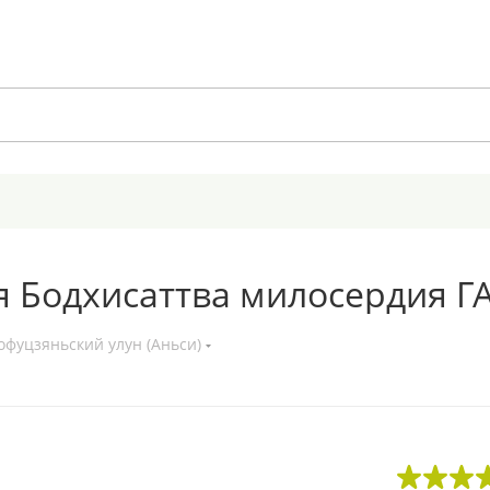
я Бодхисаттва милосердия Г
фуцзяньский улун (Аньси)