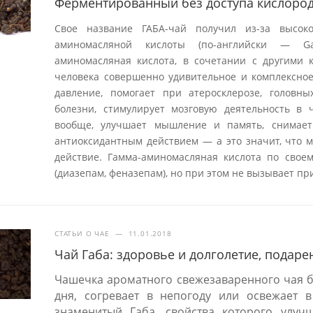
Ферментированный без доступа кислорода
Свое название ГАБА-чай получил из-за высок
аминомасляной кислоты (по-английски — Gam
аминомасляная кислота, в сочетании с другими 
человека совершенно удивительное и комплексное
давление, помогает при атеросклерозе, головн
болезни, стимулирует мозговую деятельность в
вообще, улучшает мышление и память, снимает
антиоксидантным действием — а это значит, что 
действие. Гамма-аминомасляная кислота по свое
(диазепам, феназепам), но при этом не вызывает п
СТАТЬИ О ЧАЕ
—
11.01.2018
Чай Габа: здоровье и долголетие, подар
Чашечка ароматного свежезаваренного чая бо
дня, согревает в непогоду или освежает в
знаменитый Габа, свойства которого улу