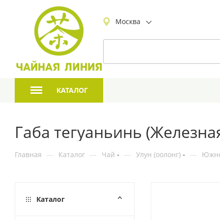
Москва
КАТАЛОГ
Габа тегуаньинь (Железна
Главная
—
Каталог
—
Чай
—
Улун (оолонг)
—
Южно
Каталог