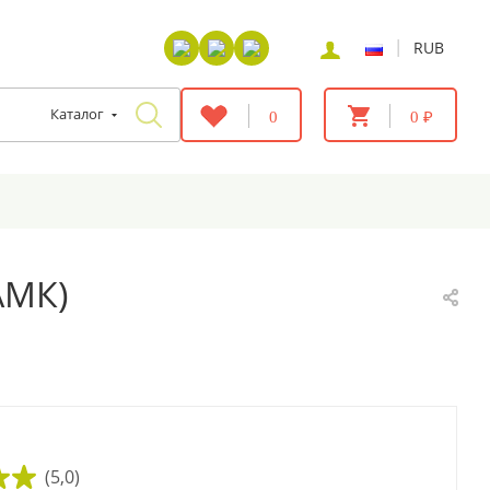
|
RUB
Каталог
0
0 ₽
АМК)
(5,0)