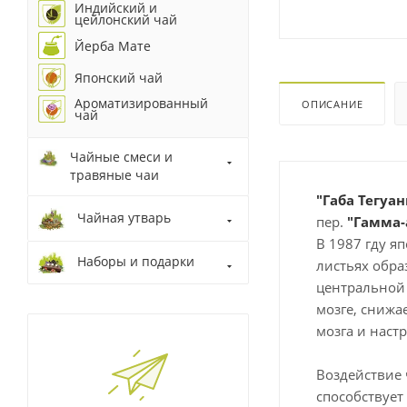
Индийский и
цейлонский чай
Йерба Мате
Японский чай
Ароматизированный
ОПИСАНИЕ
чай
Чайные смеси и
травяные чаи
"Габа Тегуа
Чайная утварь
пер.
"Гамма-
В 1987 гду я
Наборы и подарки
листьях обра
центральной 
мозге, снижа
мозга и наст
Воздействие 
способствует