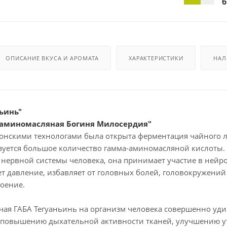
6
ОПИСАНИЕ ВКУСА И АРОМАТА
ХАРАКТЕРИСТИКИ
НАЛ
ньинь"
аминомасляная Богиня Милосердия"
понскими технологами была открыта ферментация чайного лис
зуется большое количество гамма-аминомасляной кислоты
нервной системы человека, она принимает участие в нейр
ет давление, избавляет от головных болей, головокружений
роение.
чая ГАБА Тегуаньинь на организм человека совершенно уди
 повышению дыхательной активности тканей, улучшению у