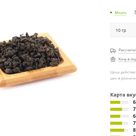
Много
Рассчита
Хочу в по
Цена действит
цен в рознич
Карта вку
6
7
6
7
8