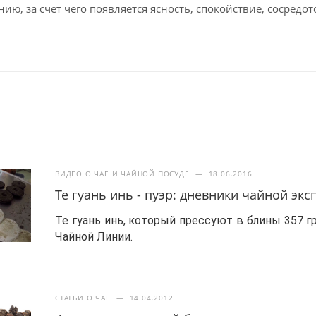
ию, за счет чего появляется ясность, спокойствие, сосредо
ВИДЕО О ЧАЕ И ЧАЙНОЙ ПОСУДЕ
—
18.06.2016
Те гуань инь - пуэр: дневники чайной эк
Те гуань инь, который прессуют в блины 357 гр
Чайной Линии.
СТАТЬИ О ЧАЕ
—
14.04.2012