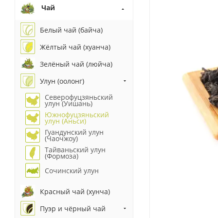
Чай
Белый чай (байча)
Жёлтый чай (хуанча)
Зелёный чай (люйча)
Улун (оолонг)
Северофуцзяньский
улун (Уишань)
Южнофуцзяньский
улун (Аньси)
Гуандунский улун
(Чаочжоу)
Тайваньский улун
(Формоза)
Сочинский улун
Красный чай (хунча)
Пуэр и чёрный чай