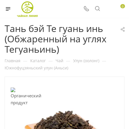
0
Тань бэй Те гуань инь
(Обжаренный на углях
Тегуаньинь)
Главная
—
Каталог
—
Чай
—
Улун (оолонг)
—
Южнофуцзяньский улун (Аньси)