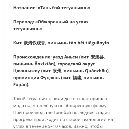
Название: «Тань бэй тегуаньинь»
Перевод: «Обжаренный на углях
тегуаньинь»
Кит. 炭焙铁观音, пиньинь tàn bèi tiěguānyīn
Происхождение: уезд Аньси (кит. 安溪县,
пиньинь Ānxīxiàn), городской округ
Цюаньчжоу (кит. 泉州, пиньинь Quánzhōu),
провинция Фуцзянь (кит. 福建, пиньинь
Fújiàn).
Такой Тегуаньинь пили до того, как пришла
мода на его зелёную не обжаренную форму.
При производстве Таньбэй последняя стадия
прогрева происходит по старой технологии на
углях в течение 5–10 часов. Важно, чтобы