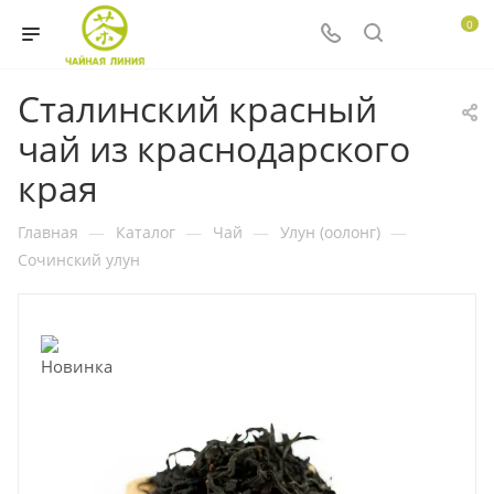
0
Сталинский красный
чай из краснодарского
края
Главная
—
Каталог
—
Чай
—
Улун (оолонг)
—
Сочинский улун