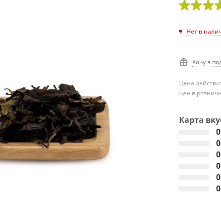
Нет в нали
Хочу в по
Цена действит
цен в рознич
Карта вку
0
0
0
0
0
0