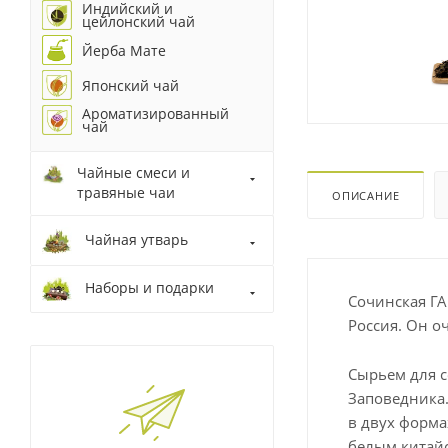
Индийский и
цейлонский чай
Йерба Мате
Японский чай
Ароматизированный
чай
Чайные смеси и
травяные чаи
ОПИСАНИЕ
Чайная утварь
Наборы и подарки
Сочинская ГА
Россия. Он о
Сырьем для 
Заповедника.
в двух форма
белым китай