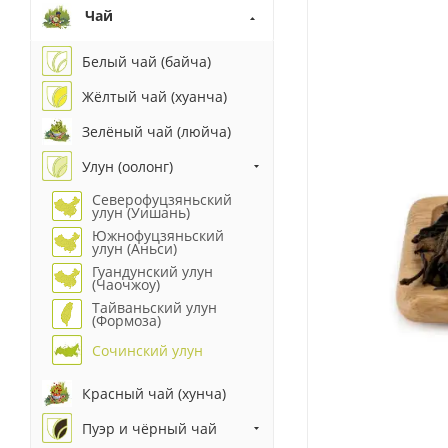
Чай
Белый чай (байча)
Жёлтый чай (хуанча)
Зелёный чай (люйча)
Улун (оолонг)
Северофуцзяньский
улун (Уишань)
Южнофуцзяньский
улун (Аньси)
Гуандунский улун
(Чаочжоу)
Тайваньский улун
(Формоза)
Сочинский улун
Красный чай (хунча)
Пуэр и чёрный чай