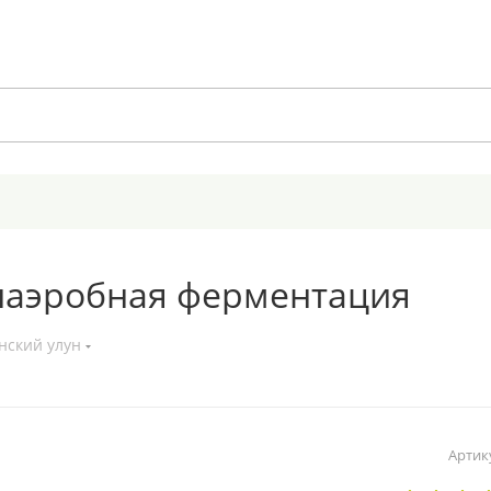
анаэробная ферментация
нский улун
Артик