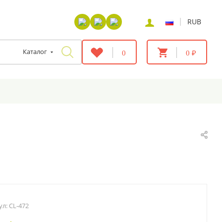
|
RUB
Каталог
0
0 ₽
ул:
CL-472