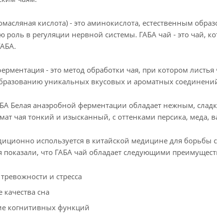
омасляная кислота) - это аминокислота, естественным обра
ю роль в регуляции нервной системы. ГАБА чай - это чай, 
АБА.
ерментация - это метод обработки чая, при котором листья 
бразованию уникальных вкусовых и ароматных соединений
АБА Белая анаэробной ферментации обладает нежным, слад
мат чая тонкий и изысканный, с оттенками персика, меда, в
диционно используется в китайской медицине для борьбы с
 показали, что ГАБА чай обладает следующими преимущест
тревожности и стресса
 качества сна
е когнитивных функций