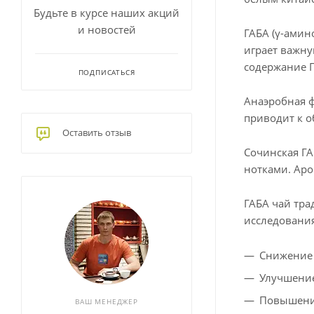
Будьте в курсе наших акций
и новостей
ГАБА (γ-амин
играет важну
содержание Г
ПОДПИСАТЬСЯ
Анаэробная ф
приводит к о
Оставить отзыв
Сочинская Г
нотками. Аро
ГАБА чай тра
исследования
Снижение 
Улучшение
Повышени
ВАШ МЕНЕДЖЕР