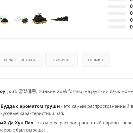
0
0
0
0
ХАРАКТЕРИСТИКИ
НАЛИЧИЕ
ОТЗЫВЫ
оу
( кит. 雪梨佛手, пиньин Xuělí fóshǒu) на русский язык можн
Будда с ароматом груши
- это самый распространенный 
вкусовые характеристики чая.
ий Да Хун Пао
- это менее распространенный вариант перев
впервые был выращен.