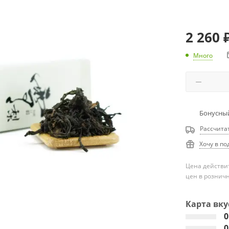
2 260
Много
Бонусный
Рассчита
Хочу в по
Цена действит
цен в рознич
Карта вку
0
0