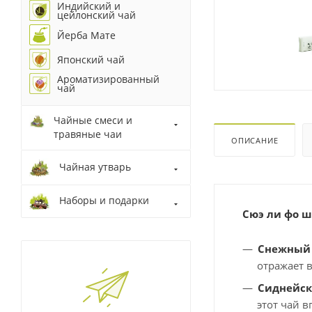
Индийский и
цейлонский чай
Йерба Мате
Японский чай
Ароматизированный
чай
Чайные смеси и
травяные чаи
ОПИСАНИЕ
Чайная утварь
Наборы и подарки
Сюэ ли фо ш
Снежный 
отражает 
Сиднейск
этот чай 