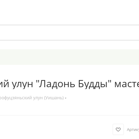
 улун "Ладонь Будды" мастер
рофуцзяньский улун (Уишань)
Артик