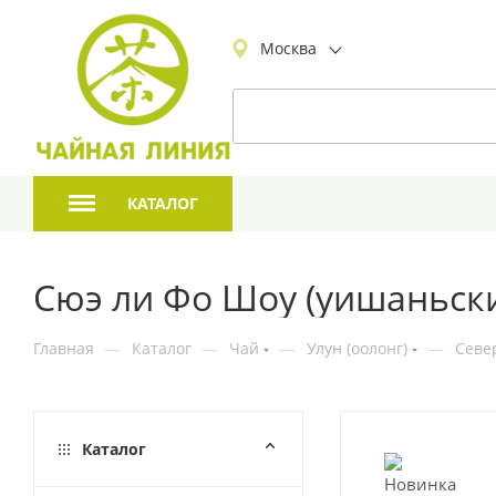
Москва
КАТАЛОГ
Сюэ ли Фо Шоу (уишаньский
Главная
—
Каталог
—
Чай
—
Улун (оолонг)
—
Севе
Каталог