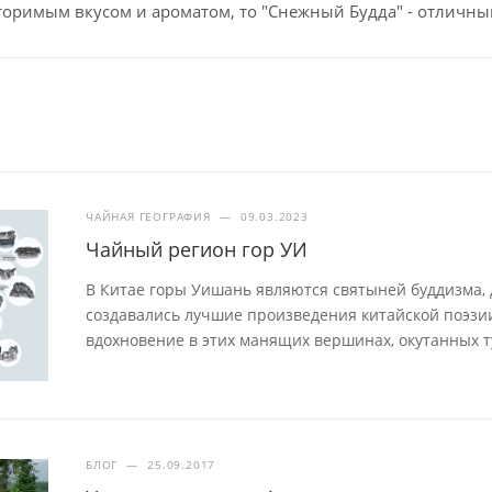
оримым вкусом и ароматом, то "Снежный Будда" - отличны
ЧАЙНАЯ ГЕОГРАФИЯ
—
09.03.2023
Чайный регион гор УИ
В Китае горы Уишань являются святыней буддизма, д
создавались лучшие произведения китайской поэзи
вдохновение в этих манящих вершинах, окутанных 
БЛОГ
—
25.09.2017