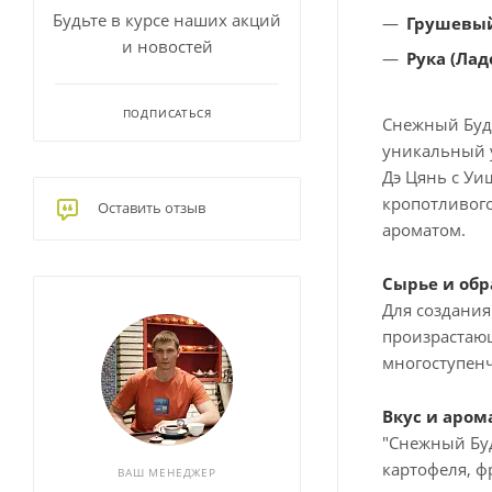
Будьте в курсе наших акций
Грушевы
и новостей
Рука (Лад
ПОДПИСАТЬСЯ
Снежный Будд
уникальный у
Дэ Цянь с Уи
кропотливого
Оставить отзыв
ароматом.
Сырье и обр
Для создания
произрастающ
многоступенч
Вкус и аром
"Снежный Буд
картофеля, ф
ВАШ МЕНЕДЖЕР