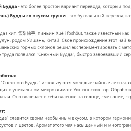
й Будда
- это более простой вариант перевода, который по
онь) Будды со вкусом груши
- это буквальный перевод на
а ( кит. 雪梨佛手, пиньин Xuělí fóshǒu), также известный как
лун, родом Уишань, Китай. Свое происхождение этот чай ве
шаньских горных склонов решил экспериментировать с метод
 труда появился "Снежный Будда", быстро завоевавший се
аботка:
 "Снежного Будды" используются молодые чайные листья, с
их в уникальном микроклимате Уишаньских гор. Обработка
атая. Она включает в себя вяление на солнце, сминание, с
ат:
да" славится своим необычным вкусом, в котором гармонич
руктов и цветов. Аромат этого чая насыщенный и многогр