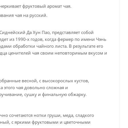
дчеркивает фруктовый аромат чая.
звания чая на русский.
 Сиднейский Да Хун Пао, представляет собой
дет из 1990-х годов, когда фермер по имени Чэнь
ами обработки чайного листа. В результате его
рдца ценителей чая своим неповторимым вкусом и
обранные весной, с высокорослых кустов,
 этого чая довольно сложная и
кручивание, сушку и финальную обжарку.
но сочетаются нотки груши, меда, сладкого
анный, с яркими фруктовыми и цветочными