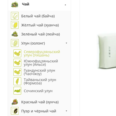
Чай
Белый чай (байча)
Жёлтый чай (хуанча)
Зелёный чай (люйча)
Улун (оолонг)
Северофуцзяньский
улун (Уишань)
Южнофуцзяньский
улун (Аньси)
Гуандунский улун
(Чаочжоу)
Тайваньский улун
(Формоза)
Сочинский улун
Красный чай (хунча)
Пуэр и чёрный чай