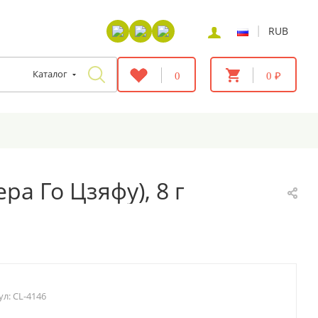
|
RUB
Каталог
0
0 ₽
а Го Цзяфу), 8 г
ул:
CL-4146