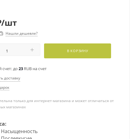
₽
/шт
Нашли дешевле?
В КОРЗИНУ
 счет:
до
23
RUB на счет
ть доставку
дарок
ельна только для интернет-магазина и может отличаться от
ных магазинах
са:
Насыщенность
Послевкусие