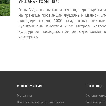
Уишань - горы чая!
Горы УИ, а шань, как известно, переводится и
на границе провинций Фуцзянь и Цзянси. Эт
площади около 1000 квадратных киломе
Хуанганшань высотой 2158 метров, кото
культурное наследие, причем одновремен
критериям.
ИНФОРМАЦИЯ
ПОМОЩЬ
Магазины
Условия опл
Политика конфиденциальности
Условия дост