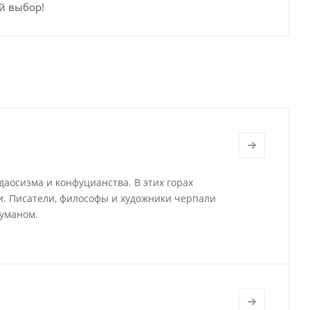
й выбор!
аосизма и конфуцианства. В этих горах
и. Писатели, философы и художники черпали
туманом.