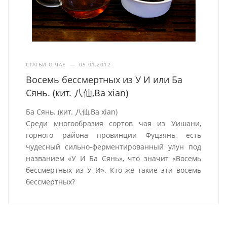
СТАТЬИ О ЧАЕ
—
05.01.2012
Восемь бессмертных из У И или Ба
Сянь. (кит. 八仙,Ba xian)
Ба Сянь. (кит. 八仙,Ba xian)
Среди многообразия сортов чая из Уишани,
горного района провинции Фуцзянь, есть
чудесный сильно-ферментированный улун под
названием «У И Ба Сянь», что значит «Восемь
бессмертных из У И». Кто же такие эти восемь
бессмертных?