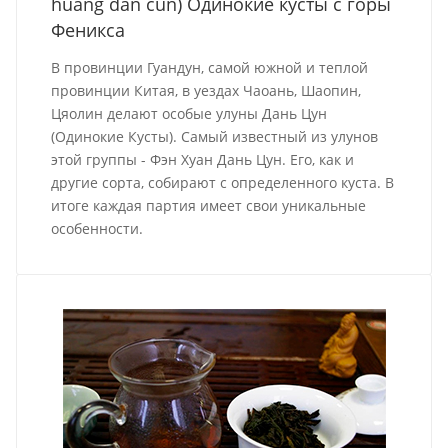
huáng dān cūn) Одинокие кусты с горы
Феникса
В провинции Гуандун, самой южной и теплой
провинции Китая, в уездах Чаоань, Шаопин,
Цяолин делают особые улуны Дань Цун
(Одинокие Кусты). Самый известный из улунов
этой группы - Фэн Хуан Дань Цун. Его, как и
другие сорта, собирают с определенного куста. В
итоге каждая партия имеет свои уникальные
особенности.