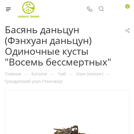
0
Басянь даньцун
(Фэнхуан даньцун)
Одиночные кусты
"Восемь бессмертных"
Главная
—
Каталог
—
Чай
—
Улун (оолонг)
—
Гуандунский улун (Чаочжоу)