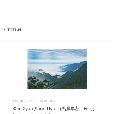
Статьи
СТАТЬИ О ЧАЕ
—
13.05.2012
Фэн Хуан Дань Цун – (凤凰单丛 - Fèng