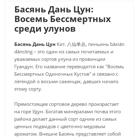
Басянь Дань Цун:
Восемь Бессмертных
среди улунов
Басянь Дань Цун
Кит. 八仙单丛, пиньинь bāxiān
dāncōng – это один из самых почитаемых и
уважаемых сортов улуна из провинции
Гуандун. Его название переводится как "Восемь
Бессмертных Одиночных Кустов" и связано с
легендой о восьми саженцах, давших начало
этому сорту.
Прямостоящее сортовое дерево произрастает
на горе Удун. Богатая минералами почва этого
района делает данный сорт одним из самых
ценных подвидов с цветочно-медовым
ароматом. Внешне Басянь представляет собой