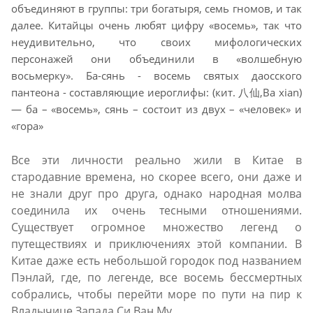
объединяют в группы: три богатыря, семь гномов, и так
далее. Китайцы очень любят цифру «восемь», так что
неудивительно, что своих мифологических
персонажей они объединили в «волшебную
восьмерку». Ба-сянь - восемь святых даосского
пантеона - составляющие иероглифы: (кит. 八仙,Ba xian)
— ба – «восемь», сянь – состоит из двух – «человек» и
«гора»
Все эти личности реально жили в Китае в
стародавние времена, но скорее всего, они даже и
не знали друг про друга, однако народная молва
соединила их очень тесными отношениями.
Существует огромное множество легенд о
путеществиях и приключениях этой компании. В
Китае даже есть небольшой городок под названием
Пэнлай, где, по легенде, все восемь бессмертных
собрались, чтобы перейти море по пути на пир к
Владычице Запада Си Ван Му.