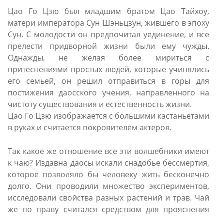
Цао Го Цзю был младшим братом Цао Тайхоу,
матери императора Сун Шэньцзун, жившего в эпоху
Сун. С молодости он предпочитал уединение, и все
прелести придворной жизни были ему чужды.
Однажды, не желая более мириться с
притеснениями простых людей, которые учинялись
его семьей, он решил отправиться в горы для
постижения даосского учения, направленного на
чистоту существования и естественность жизни.
Цао Го Цзю изображается с большими кастаньетами
в руках и считается покровителем актеров.
Так какое же отношение все эти волшебники имеют
к чаю? Издавна даосы искали снадобье бессмертия,
которое позволяло бы человеку жить бесконечно
долго. Они проводили множество экспериментов,
исследовали свойства разных растений и трав. Чай
же по праву считался средством для прояснения