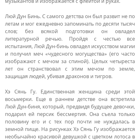
музыкантов и изображается с флейтой и руках.
Люй Дун Бинь. С самого детства он был развит не по
летам и мог ежедневно запоминать по десяти тысяч
слов; без всякой подготовки он овладел
литературной речью. Пройдя с честью все
испытания, Люй Дун-бинь овладел искусством магии
и получил меч «чудесного могущества» (его часто
изображают с мечом за спиной). Целых четыреста
лет он странствовал с этим мечом по земле,
защищая людей, убивая драконов и тигров.
Хэ Сянь Гу. Единственная женщина среди этой
восьмерки. Еще в раннем детстве она встретила
Люй Дун-биня, который, предвидя будущее девочки,
подарил ей персик бессмертия. Она съела только
половину его и с тех пор почти не нуждалась в
земной пище. На рисунках Хэ Сянь Гу изображается
необычайно красивой девушкой с цветком лотоса в