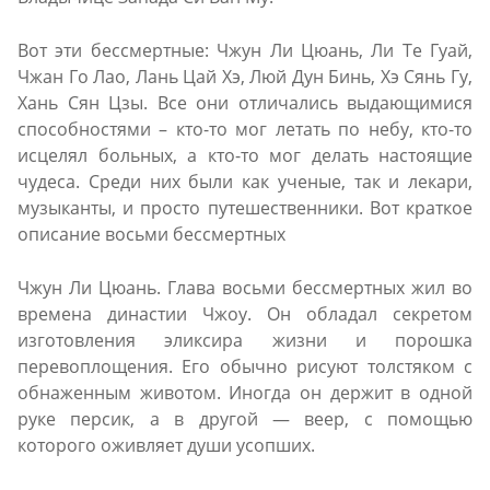
Вот эти бессмертные: Чжун Ли Цюань, Ли Те Гуай,
Чжан Го Лао, Лань Цай Хэ, Люй Дун Бинь, Хэ Сянь Гу,
Хань Сян Цзы. Все они отличались выдающимися
способностями – кто-то мог летать по небу, кто-то
исцелял больных, а кто-то мог делать настоящие
чудеса. Среди них были как ученые, так и лекари,
музыканты, и просто путешественники. Вот краткое
описание восьми бессмертных
Чжун Ли Цюань. Глава восьми бессмертных жил во
времена династии Чжоу. Он обладал секретом
изготовления эликсира жизни и порошка
перевоплощения. Его обычно рисуют толстяком с
обнаженным животом. Иногда он держит в одной
руке персик, а в другой — веер, с помощью
которого оживляет души усопших.