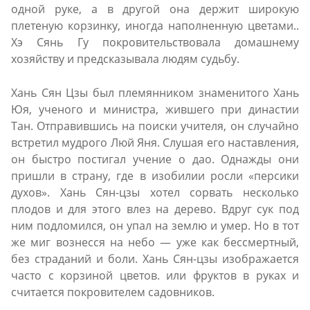
одной руке, а в другой она держит широкую
плетеную корзинку, иногда наполненную цветами..
Хэ Сянь Гу покровительствовала домашнему
хозяйству и предсказывала людям судьбу.
Хань Сян Цзы был племянником знаменитого Хань
Юя, ученого и министра, жившего при династии
Тан. Отправившись на поиски учителя, он случайно
встретил мудрого Люй Яня. Слушая его наставления,
он быстро постигал учение о дао. Однажды они
пришли в страну, где в изобилии росли «персики
духов». Хань Сян-цзы хотел сорвать несколько
плодов и для этого влез на дерево. Вдруг сук под
ним подломился, он упал на землю и умер. Но в тот
же миг вознесся на небо — уже как бессмертный,
без страданий и боли. Хань Сян-цзы изображается
часто с корзиной цветов. или фруктов в руках и
считается покровителем садовников.