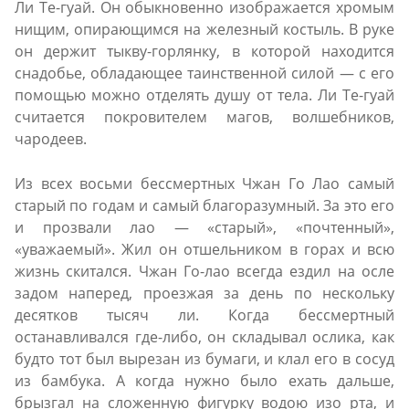
Ли Те-гуай. Он обыкновенно изображается хромым
нищим, опирающимся на железный костыль. В руке
он держит тыкву-горлянку, в которой находится
снадобье, обладающее таинственной силой — с его
помощью можно отделять душу от тела. Ли Те-гуай
считается покровителем магов, волшебников,
чародеев.
Из всех восьми бессмертных Чжан Го Лао самый
старый по годам и самый благоразумный. За это его
и прозвали лао — «старый», «почтенный»,
«уважаемый». Жил он отшельником в горах и всю
жизнь скитался. Чжан Го-лао всегда ездил на осле
задом наперед, проезжая за день по нескольку
десятков тысяч ли. Когда бессмертный
останавливался где-либо, он складывал ослика, как
будто тот был вырезан из бумаги, и клал его в сосуд
из бамбука. А когда нужно было ехать дальше,
брызгал на сложенную фигурку водою изо рта, и