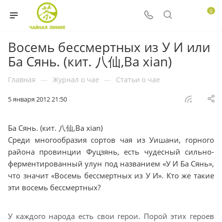
0
Восемь бессмертных из У И или
Ба Сянь. (кит. 八仙,Ba xian)
Главная
—
Журнал о чае
—
Статьи о чае
5 января 2012 21:50
Ба Сянь. (кит. 八仙,Ba xian)
Среди многообразия сортов чая из Уишани, горного
района провинции Фуцзянь, есть чудесный сильно-
ферментированный улун под названием «У И Ба Сянь»,
что значит «Восемь бессмертных из У И». Кто же такие
эти восемь бессмертных?
У каждого народа есть свои герои. Порой этих героев