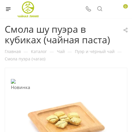
0
Смола шу пуэра в
кубиках (чайная паста)
Главная
—
Каталог
—
Чай
—
Пуэр и чёрный чай
—
Смола пуэра (чагао)