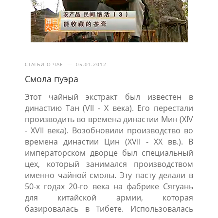
СТАТЬИ О ЧАЕ
—
05.01.2012
Смола пуэра
Этот чайный экстракт был известен в
династию Тан (VII - X века). Его перестали
производить во времена династии Мин (XIV
- XVII века). Возобновили производство во
времена династии Цин (XVII - XX вв.). В
императорском дворце был специальный
цех, который занимался производством
именно чайной смолы.
Эту пасту делали в
50-х годах 20-го века на фабрике Сягуань
для китайской армии, которая
базировалась в Тибете. Использовалась