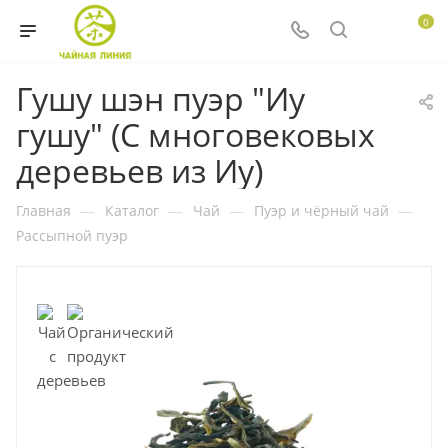
0
Гушу шэн пуэр "Иу
гушу" (С многовековых
деревьев из Иу)
Главная
—
Каталог
—
Чай
—
Пуэр и чёрный чай
—
Рассыпной пуэр