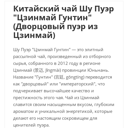
Китайский чай Шу Пуэр
"Цзинмай Гунтин"
(Дворцовый пуэр из
Цзинмай)
Шу Пуэр "Цзинмай Гунтин" — это элитный
рассыпной чай, произведенный из отборного
сырья, собранного в 2012 году в регионе
Цзинмай (景迈, Jǐngmài) провинции Юньнань.
Название "Гунтин" (宫廷, gōngtíng) переводится
как "дворцовый" или "императорский", что
подчеркивает высочайшее качество и
престижность этого чая. Чай из Цзинмай
славится своим насыщенным вкусом, глубоким
ароматом и уникальной энергетикой, которые
делают его настоящим сокровищем для
ценителей пуэра.