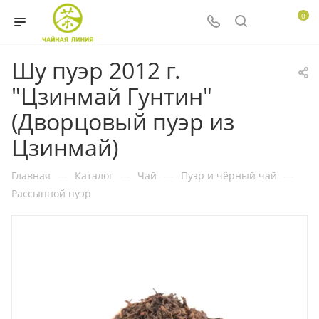
0
Шу пуэр 2012 г.
"Цзинмай Гунтин"
(Дворцовый пуэр из
Цзинмай)
Главная
—
Каталог
—
Чай
—
Пуэр и чёрный чай
—
Рассыпной пуэр