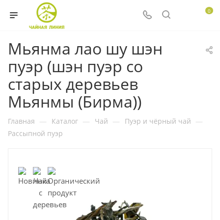
0
Мьянма лао шу шэн
пуэр (шэн пуэр со
старых деревьев
Мьянмы (Бирма))
Главная
—
Каталог
—
Чай
—
Пуэр и чёрный чай
—
Рассыпной пуэр