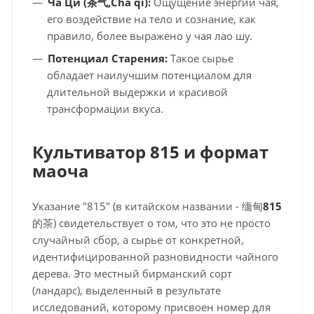
Ча Ци (
茶气,
Chá qì
):
Ощущение энергии чая,
его воздействие на тело и сознание, как
правило, более выражено у чая лао шу.
Потенциал Старения:
Такое сырье
обладает наилучшим потенциалом для
длительной выдержки и красивой
трансформации вкуса.
Культиватор 815 и формат
маоча
Указание "815" (в китайском названии - 缅甸
815
的茶) свидетельствует о том, что это не просто
случайный сбор, а сырье от конкретной,
идентифицированной разновидности чайного
дерева. Это местный бирманский сорт
(ландарс), выделенный в результате
исследований, которому присвоен номер для