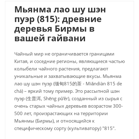
Мьянма лао шу шэн
пуэр (815): древние
деревья Бирмы в
вашей гайвани
Чайный мир не ограничивается границами
Китая, и соседние регионы, являющиеся частью
колыбели чайного растения, предлагают
уникальные и захватывающие вкусы. Мьянма
лао шу шэн пуэр (缅甸815的茶 - Miǎndiàn 815 de
chá) – яркий тому пример. Это рассыпной шэн
пуэр (生普洱, Shēng pǔ'ěr), созданный из сырья с
очень старых чайных деревьев возрастом 300-
500 лет, произрастающих на территории
Мьянмы (Бирмы), и относящийся к
специфическому сорту (культиватору) "815".