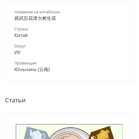
Название на китайском
易武百花谭大树生茶
Страна
Китай
Округ
ИУ
Провинция
Юньнань (云南)
Статьи