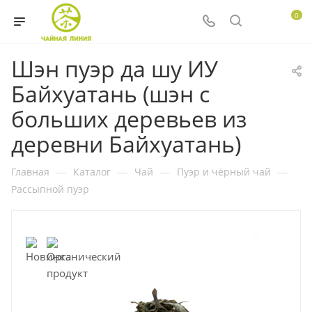
0
Шэн пуэр да шу ИУ
Байхуатань (шэн с
больших деревьев из
деревни Байхуатань)
Главная
—
Каталог
—
Чай
—
Пуэр и чёрный чай
—
Рассыпной пуэр