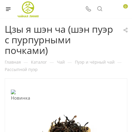
0
Цзы я шэн ча (шэн пуэр
с пурпурными
почками)
Главная
—
Каталог
—
Чай
—
Пуэр и чёрный чай
—
Рассыпной пуэр