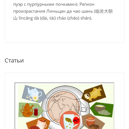
пуэр с пурпурными почками»). Регион
произрастания Линьцан да чао шань (临沧大朝
山 líncāng dà (dài, tài) cháo (zhāo) shān).
Статьи