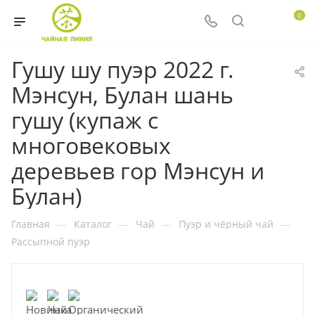
0
Гушу шу пуэр 2022 г.
Мэнсун, Булан шань
гушу (купаж с
многовековых
деревьев гор Мэнсун и
Булан)
Главная
—
Каталог
—
Чай
—
Пуэр и чёрный чай
—
Рассыпной пуэр