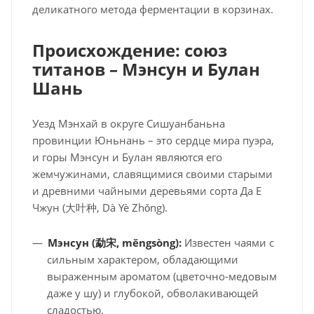
деликатного метода ферментации в корзинах.
Происхождение: союз
титанов – Мэнсун и Булан
Шань
Уезд Мэнхай в округе Сишуанбаньна
провинции Юньнань – это сердце мира пуэра,
и горы Мэнсун и Булан являются его
жемчужинами, славящимися своими старыми
и древними чайными деревьями сорта Да Е
Чжун (大叶种, Dà Yè Zhǒng).
Мэнсун (
勐宋
, měngsòng)
:
Известен чаями с
сильным характером, обладающими
выраженным ароматом (цветочно-медовым
даже у шу) и глубокой, обволакивающей
сладостью.