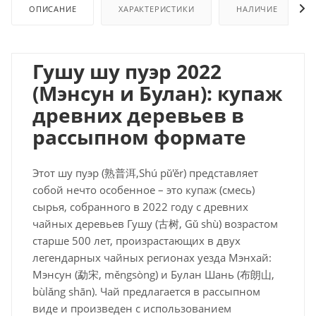
ОПИСАНИЕ
ХАРАКТЕРИСТИКИ
НАЛИЧИЕ
Гушу шу пуэр 2022
(Мэнсун и Булан): купаж
древних деревьев в
рассыпном формате
Этот шу пуэр (熟普洱,Shú pǔ'ěr) представляет
собой нечто особенное – это купаж (смесь)
сырья, собранного в 2022 году с древних
чайных деревьев
Гушу (古树, Gǔ shù) возрастом
старше 500 лет, произрастающих в двух
легендарных чайных регионах уезда Мэнхай:
Мэнсун (勐宋, měngsòng) и Булан Шань (布朗山,
bùlǎng shān). Чай предлагается в рассыпном
виде и произведен с использованием