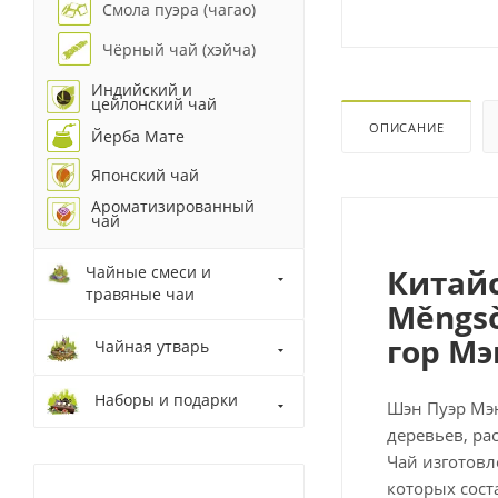
Смола пуэра (чагао)
Чёрный чай (хэйча)
Индийский и
цейлонский чай
ОПИСАНИЕ
Йерба Мате
Японский чай
Ароматизированный
чай
Китай
Чайные смеси и
травяные чаи
Měngsò
гор Мэ
Чайная утварь
Наборы и подарки
Шэн Пуэр Мэ
деревьев, р
Чай изготовл
которых сост