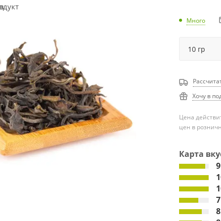
Много
Рассчита
Хочу в по
Цена действит
цен в рознич
Карта вку
9
1
1
7
8