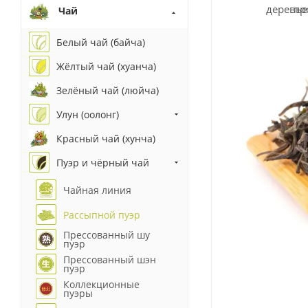
Чай
Белый чай (байча)
Жёлтый чай (хуанча)
Зелёный чай (люйча)
Улун (оолонг)
Красный чай (хунча)
Пуэр и чёрный чай
Чайная линия
Рассыпной пуэр
Прессованный шу
пуэр
Прессованный шэн
пуэр
Коллекционные
пуэры