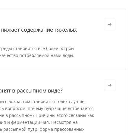
 снижает содержание тяжелых
реды становится все более острой
качество потребляемой нами воды.
анят в рассыпном виде?
й с возрастом становится только лучше.
ись вопросом: почему пуэр чаще встречается
а не в рассыпном? Причины этого связаны как
ения и ферментации чая. Несмотря на
ь рассыпной пуэр, форма прессованных