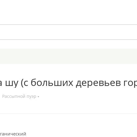
а шу (с больших деревьев го
Рассыпной пуэр