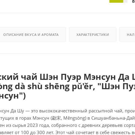
8
ОПИСАНИЕ ВКУСА И АРОМАТА
ХАРАКТЕРИСТИКИ
НАЛ
ский чай Шэн Пуэр Мэнсун 
ng dà shù shēng pǔ'ěr, "Шэн П
нсун")
нсун Да Шу — это высококачественный рассыпной чай, про
астущих в горах Мэнсун (勐宋, Měngsòng) в Сишуанбаньна-Д
ен из сырья 2023 года, собранного с древних деревьев сорта
авляет от 100 до 300 лет. Этот чай сочетает в себе свежесть