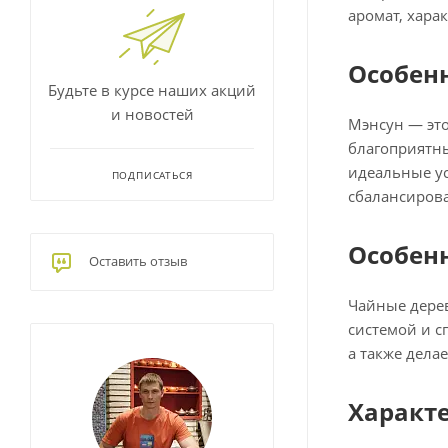
аромат, хара
Особен
Будьте в курсе наших акций
и новостей
Мэнсун — эт
благоприятн
идеальные ус
ПОДПИСАТЬСЯ
сбалансиров
Особенн
Оставить отзыв
Чайные дерев
системой и с
а также дела
Характ