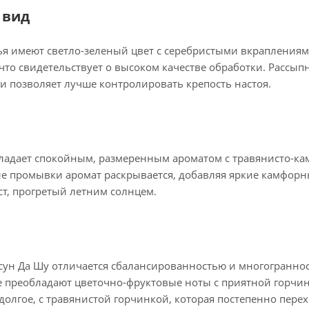
 вид
я имеют светло-зеленый цвет с серебристыми вкраплениям
что свидетельствует о высоком качестве обработки. Рассып
и позволяет лучше контролировать крепость настоя.
ладает спокойным, размеренным ароматом с травянисто-ка
ле промывки аромат раскрывается, добавляя яркие камфорн
т, прогретый летним солнцем.
сун Да Шу отличается сбалансированностью и многогранно
се преобладают цветочно-фруктовые ноты с приятной горчи
долгое, с травянистой горчинкой, которая постепенно перех