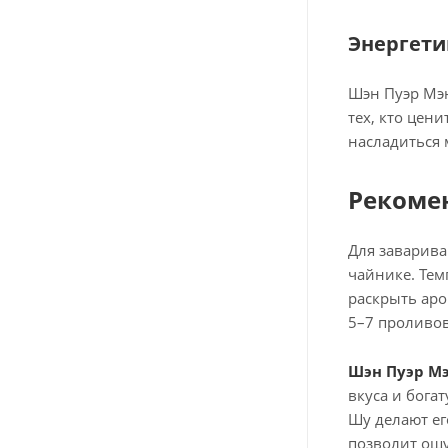
Энергети
Шэн Пуэр Мэн
тех, кто цен
насладиться
Рекоме
Для заварива
чайнике. Тем
раскрыть аро
5–7 проливов
Шэн Пуэр Мэ
вкуса и бога
Шу делают ег
позволит ощу