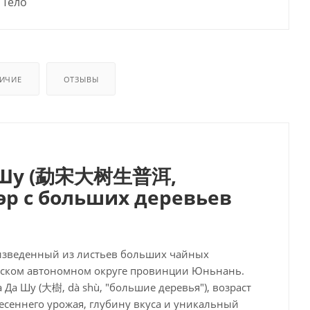
Тело
ИЧИЕ
ОТЗЫВЫ
Да Шу (勐宋大树生普洱,
уэр с больших деревьев
изведенный из листьев больших чайных
айском автономном округе провинции Юньнань.
 Да Шу (大樹, dà shù, "большие деревья"), возраст
 весеннего урожая, глубину вкуса и уникальный