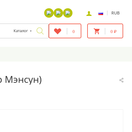
|
RUB
Каталог
0
0 ₽
р Мэнсун)