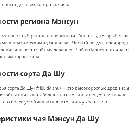
ктерный для высокогорных чаев.
ности региона Мэнсун
о живописный регион в провинции Юньнань, который сла
ыми климатическими условиями. Чистый воздух, плодород
ловия для роста чайных деревьев. Чай из Мэнсун отличае
анным характером.
ости сорта Да Шу
ья сорта Да Шу (大樹, dà shù) — это высокорослые древние
пособны впитывать больше питательных веществ из почвы. 
ет его более устойчивым к длительному хранению.
еристики чая Мэнсун Да Шу