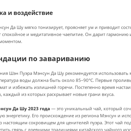
ка и воздействие
сун Да Шу мягко тонизирует, проясняет ум и приводит сост
ит спокойное и медитативное чаепитие. Он дарит гармонию 
 моментом.
ндации по завариванию
ния Шэн Пуэра Мэнсун Да Шу рекомендуется использовать 
пература воды должна быть около 85–90°C. Первые проливы 
мат и избежать излишней горечи. Постепенно время наста
, каждый из которых раскрывает новые грани вкуса.
нсун Да Шу 2023 года
— это уникальный чай, который соче
тую энергетику. Его происхождение из региона Мэнсун и ис
о настоящим сокровищем для ценителей пуэра. Этот чай п
тить связь с древними традициями китайского чайного иску